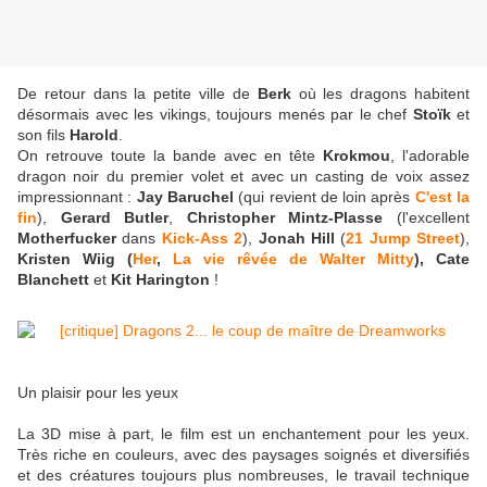
De retour dans la petite ville de
Berk
où les dragons habitent
désormais avec les vikings, toujours menés par le chef
Stoïk
et
son fils
Harold
.
On retrouve toute la bande avec en tête
Krokmou
, l'adorable
dragon noir du premier volet et avec un casting de voix assez
impressionnant :
Jay Baruchel
(qui revient de loin après
C'est la
fin
),
Gerard Butler
,
Christopher Mintz-Plasse
(l'excellent
Motherfucker
dans
Kick-Ass 2
),
Jonah Hill
(
21 Jump Street
),
Kristen Wiig (
Her
,
La vie rêvée de Walter Mitty
), Cate
Blanchett
et
Kit Harington
!
Un plaisir pour les yeux
La 3D mise à part, le film est un enchantement pour les yeux.
Très riche en couleurs, avec des paysages soignés et diversifiés
et des créatures toujours plus nombreuses, le travail technique