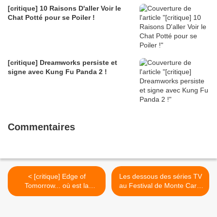
[critique] 10 Raisons D'aller Voir le
Chat Potté pour se Poiler !
[critique] Dreamworks persiste et
signe avec Kung Fu Panda 2 !
Commentaires
< [critique] Edge of
Les dessous des séries TV
Tomorrow... où est la
au Festival de Monte Carlo
marmotte ?
>