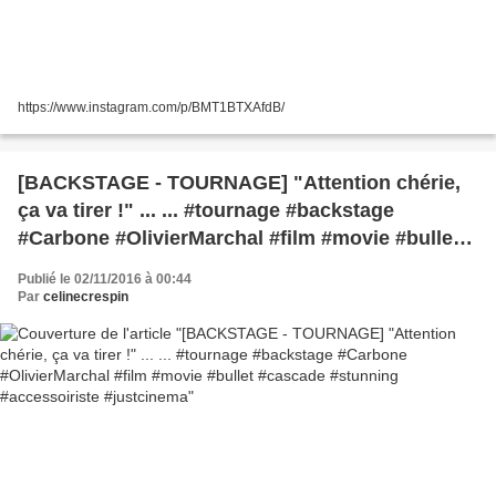
https://www.instagram.com/p/BMT1BTXAfdB/
[BACKSTAGE - TOURNAGE] "Attention chérie,
ça va tirer !" ... ... #tournage #backstage
#Carbone #OlivierMarchal #film #movie #bullet
#cascade #stunning #accessoiriste #justcinema
Publié le 02/11/2016 à 00:44
Par
celinecrespin