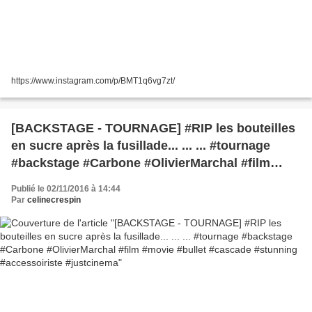
https://www.instagram.com/p/BMT1q6vg7zt/
[BACKSTAGE - TOURNAGE] #RIP les bouteilles
en sucre après la fusillade... ... ... #tournage
#backstage #Carbone #OlivierMarchal #film
#movie #bullet #cascade #stunning
Publié le 02/11/2016 à 14:44
#accessoiriste #justcinema
Par
celinecrespin