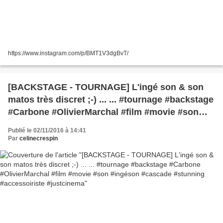
https://www.instagram.com/p/BMT1V3dgBvT/
[BACKSTAGE - TOURNAGE] L'ingé son & son
matos très discret ;-) ... ... #tournage #backstage
#Carbone #OlivierMarchal #film #movie #son
#ingéson #cascade #stunning #accessoiriste
Publié le 02/11/2016 à 14:41
#justcinema
Par
celinecrespin