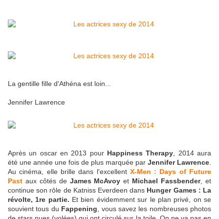
La gentille fille d'Athéna est loin...
Jennifer Lawrence
Après un oscar en 2013 pour
Happiness Therapy
, 2014 aura
été une année une fois de plus marquée par
Jennifer Lawrence
.
Au cinéma, elle brille dans l'excellent
X-Men : Days of Future
Past
aux côtés de
James McAvoy
et
Michael Fassbender
, et
continue son rôle de Katniss Everdeen dans
Hunger Games : La
révolte, 1re partie.
Et bien évidemment sur le plan privé, on se
souvient tous du
Fappening
, vous savez les nombreuses photos
de stars nues (volées) qui ont circulé sur la toile. On ne va pas en