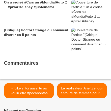
On a croisé #Cars au #MondialAuto :)
... #pixar #disney #justcinema
[Critique] Doctor Strange ou comment
divertir en 5 points
Commentaires
< Like si toi aussi tu as
Le réalisateur Ariel Zeitoun
voulu être #pocahontas
entouré de femmes pour le
dans cette scène qd t'étais
Q/R sur #Angelique ;-) cc
+ jeune ! #justcinema
@VictoiresBeaute
#disney
#justcinema >
Hébergé par Overblog