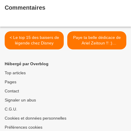
du jeu, du scénario, de la
Commentaires
réalisation... RIEN a reprocher !! ... ...
#netflix #netflixandchill #clairefoy
#johnlithgow #churchill #elisabeth
#queen #queenelisabeth
#buckinghampalace #tvserie
#justcinema
< Le top 15 des baisers de
Paye ta belle dédicace de
légende chez Disney
Ariel Zeitoun !! :)
#angelique #justcinema >
Hébergé par Overblog
Top articles
Pages
Contact
Signaler un abus
C.G.U.
Cookies et données personnelles
Préférences cookies