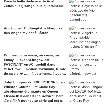
Paye ta belle dédicace de Ariel
Zeitoun !! :) #angelique #justcinema
Angélique : l'indomptable Marquise
des Anges revient à l'écran !
Donnez-lui un oscar, un cesar, un
Emmy... ! #JohnLithgow est
FASCINANT en #Churchill dans
#TheCrow ! Emotion maximum, le rôle
de sa vie ❤️ ... ... #justcinema #tvserie
#tvseries #winstonchurchill #netflix
John Lithgow est EXCEPTIONNEL en
#netflixandchill
Winston Churchill et Claire Foy
absolument étonnante en Queen
Elisabeth II dans #TheCrown !! Merci
@netflixfr pour cette série qui est un
régal sans nom au niveau du casting,