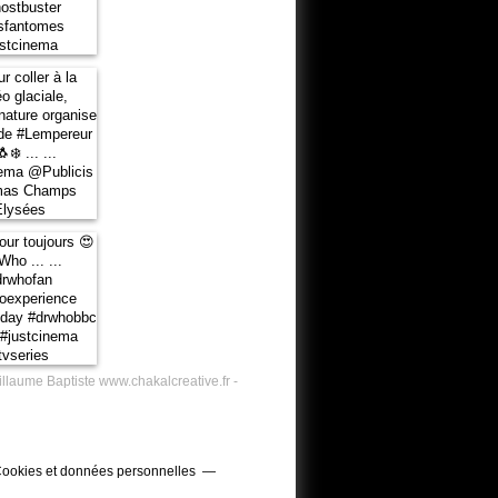
illaume Baptiste www.chakalcreative.fr -
ookies et données personnelles