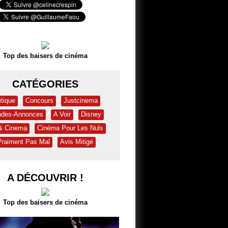
Top des baisers de cinéma
CATÉGORIES
itique
Concours
Justcinema
des-Annonces
A Voir
Disney
 & Cinema
Cinéma Pour Les Nuls
Vraiment Pas Mal
Avis Mitigé
A DÉCOUVRIR !
Top des baisers de cinéma