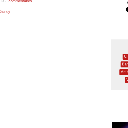
013
-
commentaires
disney
Cr
Ban
Art