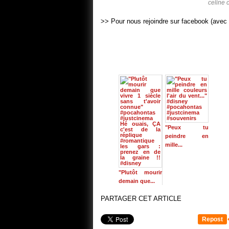
celine 
>> Pour nous rejoindre sur facebook (avec 
"Peux tu
peindre en
mille...
"Plutôt mourir
demain que...
PARTAGER CET ARTICLE
Repost