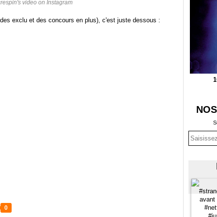
crespin's video on Instagram
des exclu et des concours en plus), c'est juste dessous :
1
NOS
S
0