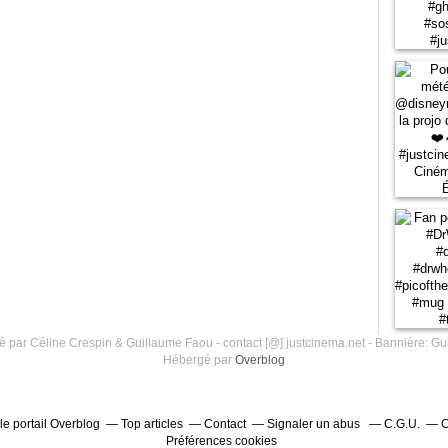
 par Céline Crespin & Guillaume Faou - contact [@] justcinema.net - Bannière: Gu
Hébergé par
Overblog
le portail Overblog
Top articles
Contact
Signaler un abus
C.G.U.
C
Préférences cookies