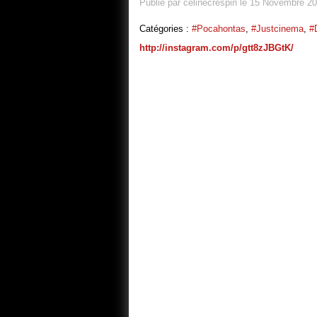
Publié par celinecrespin le 15 Novembre 2
Catégories :
#pocahontas
,
#justcinema
,
#
http://instagram.com/p/gtt8zJBGtK/