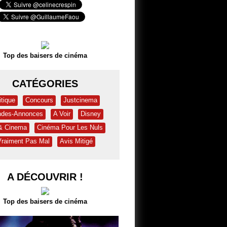
Top des baisers de cinéma
CATÉGORIES
itique
Concours
Justcinema
des-Annonces
A Voir
Disney
 & Cinema
Cinéma Pour Les Nuls
Vraiment Pas Mal
Avis Mitigé
A DÉCOUVRIR !
Top des baisers de cinéma