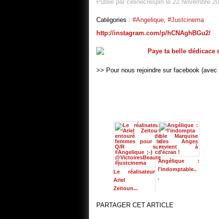
Publié par celinecrespin le 22 Novembre 2
Catégories :
#angelique
,
#justcinema
http://instagram.com/p/hCNAghBGu2/
>> Pour nous rejoindre sur facebook (avec 
Angélique :
l'indomptable..
Le réalisateur
.
Ariel
Zeitoun...
PARTAGER CET ARTICLE