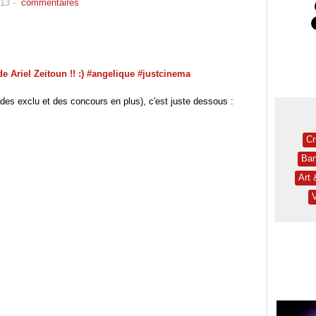
013
-
commentaires
des exclu et des concours en plus), c'est juste dessous :
Cr
Ban
Art