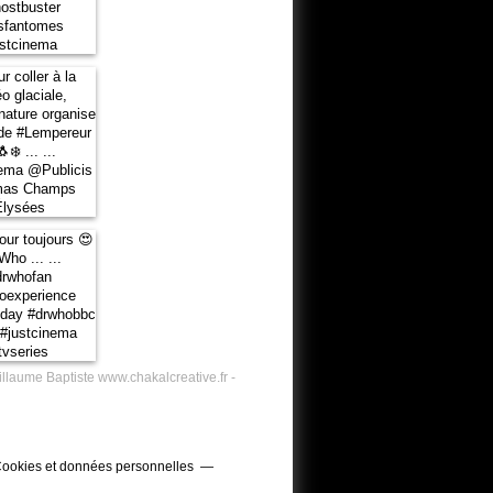
illaume Baptiste www.chakalcreative.fr -
ookies et données personnelles