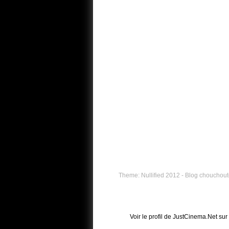
Theme: Nullified 2012 - Blog chouchouté
Voir le profil de
JustCinema.Net
sur 