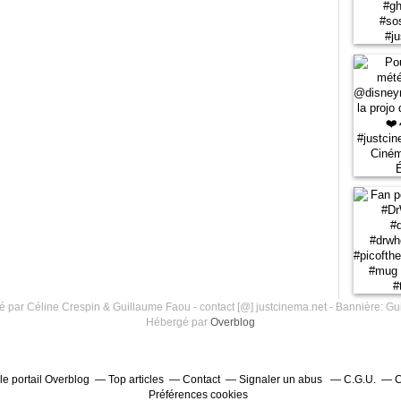
 par Céline Crespin & Guillaume Faou - contact [@] justcinema.net - Bannière: Gu
Hébergé par
Overblog
le portail Overblog
Top articles
Contact
Signaler un abus
C.G.U.
C
Préférences cookies