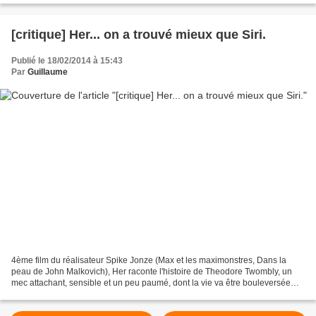
[critique] Her... on a trouvé mieux que Siri.
Publié le 18/02/2014 à 15:43
Par
Guillaume
4ème film du réalisateur Spike Jonze (Max et les maximonstres, Dans la
peau de John Malkovich), Her raconte l'histoire de Theodore Twombly, un
mec attachant, sensible et un peu paumé, dont la vie va être bouleversée
après l'achat d'un programme, baptisé...