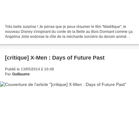
Très belle surprise ! Je pense que je peux résumer le film "Maléfique", le
nouveau Disney s'inspirant du conte de la Belle au Bois Dormant comme ça.
Angelina Jolie endosse le rôle de la méchante sorcière du dessin animé
Disney... Mais ce dont on ne s'attendait...
[critique] X-Men : Days of Future Past
Publié le 13/05/2014 à 10:48
Par
Guillaume