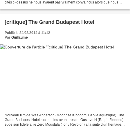
cités ci-dessus ne nous avaient pas vraiment convaincus alors que nous
avions été emballés par Avengers. Malheureusement,...
[critique] The Grand Budapest Hotel
Publié le 24/02/2014 à 11:12
Par
Guillaume
Nouveau film de Wes Anderson (Moonrise Kingdom, La Vie aquatique), The
Grand Budapest Hotel raconte les aventures de Gustave H (Ralph Fiennes)
et de son fidèle allié Zéro Moustafa (Tony Revolori) à la suite d'un héritage
familial qui posera de très nombreux...