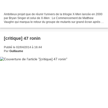
Ambitieux projet que de réunir l'univers de la trilogie X-Men lancée en 2000
par Bryan Singer et celui de X-Men : Le Commencement de Matthew
Vaughn qui marqua le retour du groupe de mutants sur grand écran après 5
ans d'absence. Le film est-il à la hauteur...
[critique] 47 ronin
Publié le 02/04/2014 à 16:44
Par
Guillaume