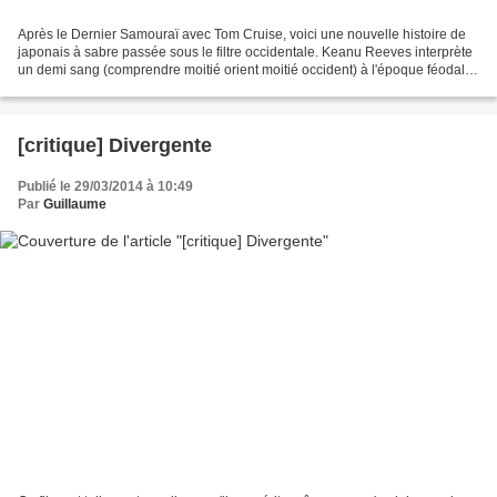
Après le Dernier Samouraï avec Tom Cruise, voici une nouvelle histoire de
japonais à sabre passée sous le filtre occidentale. Keanu Reeves interprète
un demi sang (comprendre moitié orient moitié occident) à l'époque féodale
du Japon, rejeté par le clan...
[critique] Divergente
Publié le 29/03/2014 à 10:49
Par
Guillaume