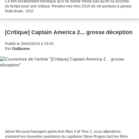
Ce film est tellement merdique qu'il ne mérite même pas qu'on lui accorde
du temps pour une critique. Rendez-moi mes 2h19 de vie perdues à jamais.
Note finale : 0/10
[Critique] Captain America 2... grosse déception
Publié le 26/03/2014 à 15:51
Par
Guillaume
3ème film post Avengers après Iron Man 3 et Thor 2, nous attendions
vraiment les nouvelles aventures du capitaine Steve Rogers tant les films