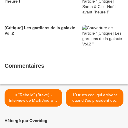
l'heure !
[Critique] Les gardiens de la galaxie
Vol.2
Commentaires
< "Rebelle" (Brave) -
10 trucs cool qui arrivent
Interview de Mark Andrews
quand t'es président des
(Disney Pixar) - l'accent
USA qui chasse les
écossais
vampires >
Hébergé par Overblog