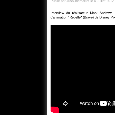
Publié par JustCinemaNet le 4 Juillet 2012
Interview du réalisateur Mark Andrews 
d'animation "Rebelle" (Brave) de Disney Pi