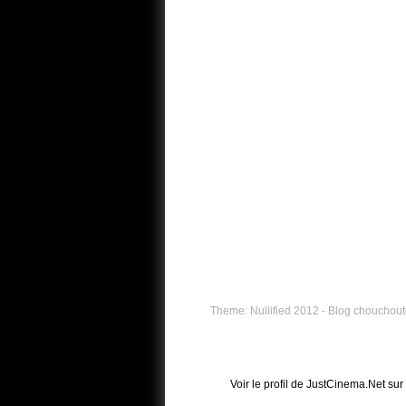
Theme: Nullified 2012 - Blog chouchouté
Voir le profil de
JustCinema.Net
sur 