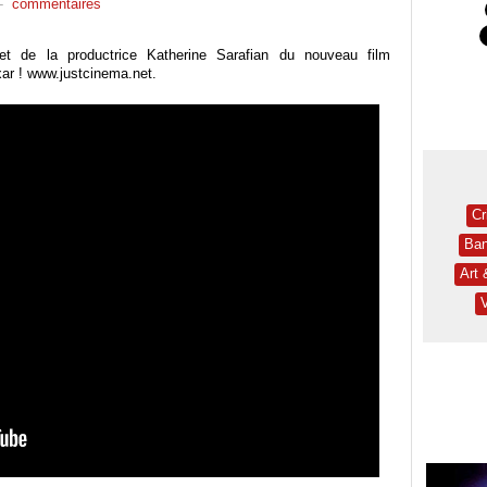
-
commentaires
et de la productrice Katherine Sarafian du nouveau film
xar ! www.justcinema.net.
Cr
Ban
Art