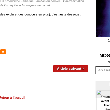
e la productrice Katherine Sarafian du nouveau film d'animation
 de Disney Pixar ! www.justcinema.net.
des exclu et des concours en plus), c'est juste dessous :
1
0
NOS
S
Article suivant »
Retour à l'accueil