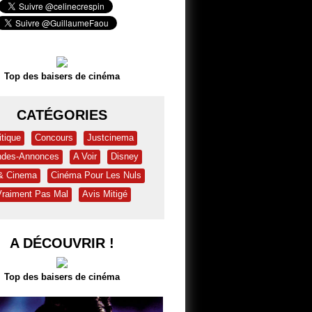
Top des baisers de cinéma
CATÉGORIES
itique
Concours
Justcinema
des-Annonces
A Voir
Disney
 & Cinema
Cinéma Pour Les Nuls
Vraiment Pas Mal
Avis Mitigé
A DÉCOUVRIR !
Top des baisers de cinéma