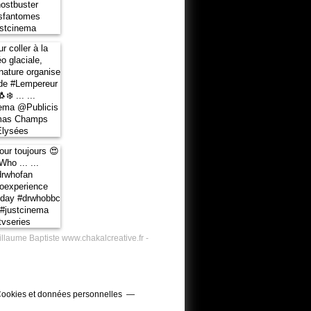
illaume Baptiste www.chakalcreative.fr -
ookies et données personnelles