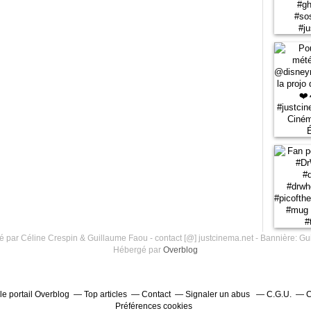
 par Céline Crespin & Guillaume Faou - contact [@] justcinema.net - Bannière: Gu
Hébergé par
Overblog
le portail Overblog
Top articles
Contact
Signaler un abus
C.G.U.
C
Préférences cookies