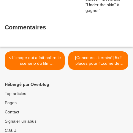
Commentaires
< L'image qui a fait naître le
[Concours - terminé] 5x2
scénario du film
places pour l'Ecume des
#upsidedown dans la tête
Jours >
de Juan Solanas !
#justcinema #plateaumedia
Hébergé par Overblog
Top articles
Pages
Contact
Signaler un abus
C.G.U.