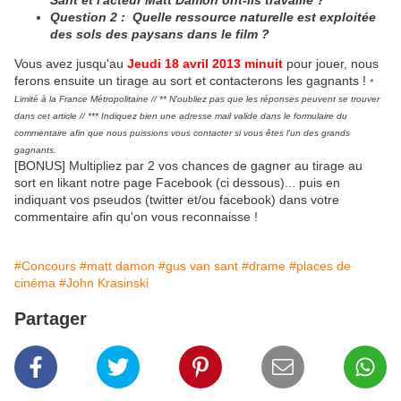
Sant et l'acteur Matt Damon ont-ils travaillé ?
Question 2 : Quelle ressource naturelle est exploitée
des sols des paysans dans le film ?
Vous avez jusqu'au
Jeudi 18 avril 2013 minuit
pour jouer, nous
ferons ensuite un tirage au sort et contacterons les gagnants !
*
Limité à la France Métropolitaine // ** N'oubliez pas que les réponses peuvent se trouver
dans cet article // *** Indiquez bien une adresse mail valide dans le formulaire du
commentaire afin que nous puissions vous contacter si vous êtes l'un des grands
gagnants.
[BONUS] Multipliez par 2 vos chances de gagner au tirage au
sort en likant notre page Facebook (ci dessous)... puis en
indiquant vos pseudos (twitter et/ou facebook) dans votre
commentaire afin qu'on vous reconnaisse !
#Concours
#matt damon
#gus van sant
#drame
#places de
cinéma
#John Krasinski
Partager