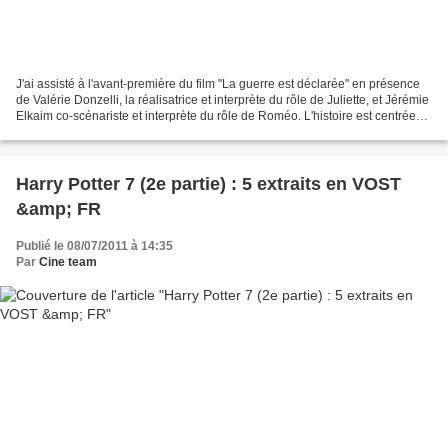
J'ai assisté à l'avant-première du film "La guerre est déclarée" en présence
de Valérie Donzelli, la réalisatrice et interprète du rôle de Juliette, et Jérémie
Elkaim co-scénariste et interprète du rôle de Roméo. L'histoire est centrée
sur un jeune couple...
Harry Potter 7 (2e partie) : 5 extraits en VOST
&amp; FR
Publié le 08/07/2011 à 14:35
Par
Cine team