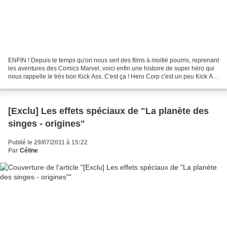
ENFIN ! Depuis le temps qu'on nous sert des films à moitié pourris, reprenant
les aventures des Comics Marvel, voici enfin une histoire de super héro qui
nous rappelle le très bon Kick Ass. C'est ça ! Hero Corp c'est un peu Kick Ass
avec l'humour de Kaamelott...
[Exclu] Les effets spéciaux de "La planète des
singes - origines"
Publié le 29/07/2011 à 15:22
Par
Céline