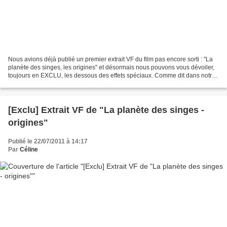
Nous avions déjà publié un premier extrait VF du film pas encore sorti : "La
planète des singes, les origines" et désormais nous pouvons vous dévoiler,
toujours en EXCLU, les dessous des effets spéciaux. Comme dit dans notre
rencontre avec Andy Serkis,...
[Exclu] Extrait VF de "La planète des singes -
origines"
Publié le 22/07/2011 à 14:17
Par
Céline