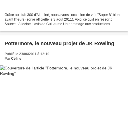
Grâce au club 300 d'Allociné, nous avons l'occasion de voir "Super 8" bien
avant l'heure (sortie officielle le 3 aôut 2011). Voici ce qu'il en ressort :
Source : Allociné L'avis de Guillaume Un hommage aux productions
Spielberg Quand on regarde "Super...
Pottermore, le nouveau projet de JK Rowling
Publié le 23/06/2011 à 12:10
Par
Céline