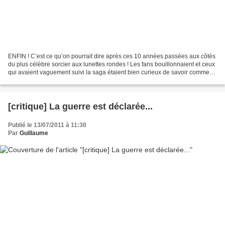
ENFIN ! C’est ce qu’on pourrait dire après ces 10 années passées aux côtés
du plus célèbre sorcier aux lunettes rondes ! Les fans bouillonnaient et ceux
qui avaient vaguement suivi la saga étaient bien curieux de savoir comment
l’histoire finirait. Depuis...
[critique] La guerre est déclarée...
Publié le 13/07/2011 à 11:30
Par
Guillaume