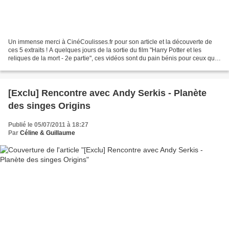
Un immense merci à CinéCoulisses.fr pour son article et la découverte de
ces 5 extraits ! A quelques jours de la sortie du film "Harry Potter et les
reliques de la mort - 2e partie", ces vidéos sont du pain bénis pour ceux qui
trépignent d'impatience...
[Exclu] Rencontre avec Andy Serkis - Planète
des singes Origins
Publié le 05/07/2011 à 18:27
Par
Céline & Guillaume