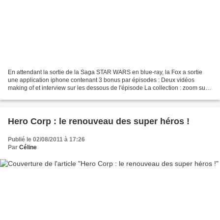
En attendant la sortie de la Saga STAR WARS en blue-ray, la Fox a sortie
une application iphone contenant 3 bonus par épisodes : Deux vidéos
making of et interview sur les dessous de l'épisode La collection : zoom sur
un élément du décors ou des costumes...
Hero Corp : le renouveau des super héros !
Publié le 02/08/2011 à 17:26
Par
Céline