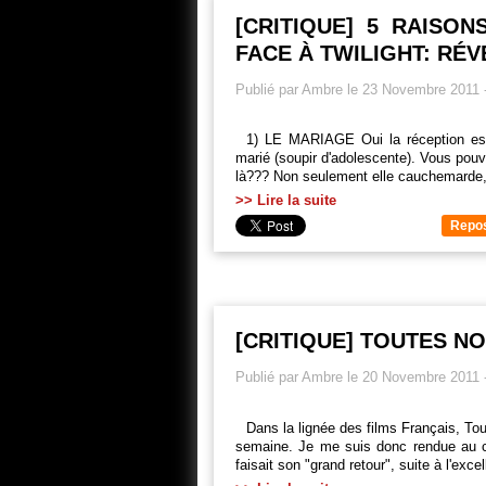
[CRITIQUE] 5 RAISO
FACE À TWILIGHT: RÉV
Publié par Ambre le 23 Novembre 2011
1) LE MARIAGE Oui la réception est
marié (soupir d'adolescente). Vous pouv
là??? Non seulement elle cauchemarde, m
>> Lire la suite
Repo
[CRITIQUE] TOUTES NO
Publié par Ambre le 20 Novembre 2011
Dans la lignée des films Français, Tou
semaine. Je me suis donc rendue au c
faisait son "grand retour", suite à l'exce