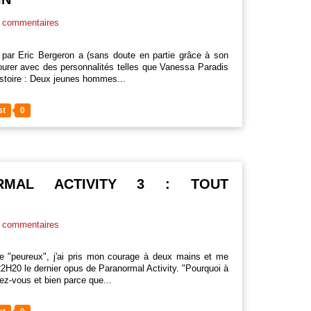
commentaires
 par Eric Bergeron a (sans doute en partie grâce à son
urer avec des personnalités telles que Vanessa Paradis
'histoire : Deux jeunes hommes...
st
0
ORMAL ACTIVITY 3 : TOUT
commentaires
"peureux", j'ai pris mon courage à deux mains et me
22H20 le dernier opus de Paranormal Activity. "Pourquoi à
irez-vous et bien parce que...