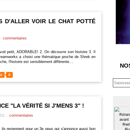
NS D'ALLER VOIR LE CHAT POTTÉ
-
commentaires
oit petit, ADORABLE! 2. On découvre son histoire 3. Il
Dreamworks a choisi une thématique proche de Shrek en
, l'histoire est sensiblement différente....
NO
st
0
E "LA VÉRITÉ SI J'MENS 3" !
011
-
commentaires
et ils reviennent pour un 3e opus qui s'annonce aussi bon