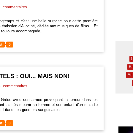
-
commentaires
ongtemps et c'est une belle surprise pour cette première
 émission d'Allociné, dédiée aux musiques de films... Et
 a toujours accompagnée...
st
0
C
B
Ar
ELS : OUI... MAIS NON!
-
commentaires
a Grèce avec son armée provoquant la terreur dans les
ont laissés mourrir sa femme et son enfant d'un maladie
s Titans, les guerriers sanguinaires...
st
0