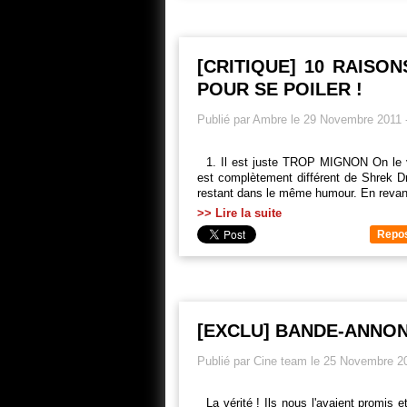
[CRITIQUE] 10 RAISO
POUR SE POILER !
Publié par Ambre le 29 Novembre 2011
1. Il est juste TROP MIGNON On le v
est complètement différent de Shrek 
restant dans le même humour. En revanche
>> Lire la suite
Repo
[EXCLU] BANDE-ANNONC
Publié par Cine team le 25 Novembre 2
La vérité ! Ils nous l'avaient promis 