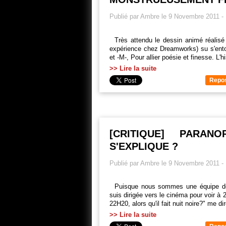
Publié par Ambre le 9 Novembre 2011
-
Très attendu le dessin animé réalisé
expérience chez Dreamworks) su s'ento
et -M-, Pour allier poésie et finesse. L
>> Lire la suite
Repo
[CRITIQUE] PARAN
S'EXPLIQUE ?
Publié par Ambre le 9 Novembre 2011
-
Puisque nous sommes une équipe de 
suis dirigée vers le cinéma pour voir à 
22H20, alors qu'il fait nuit noire?" me d
>> Lire la suite