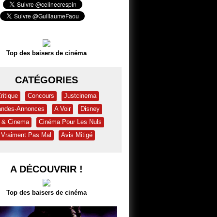
Top des baisers de cinéma
CATÉGORIES
ritique
Concours
Justcinema
andes-Annonces
A Voir
Disney
t & Cinema
Cinéma Pour Les Nuls
Vraiment Pas Mal
Avis Mitigé
A DÉCOUVRIR !
Top des baisers de cinéma