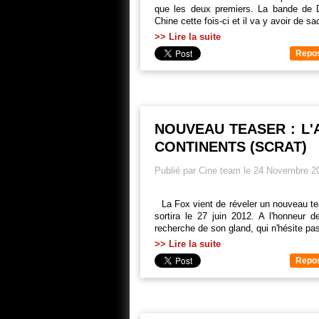
que les deux premiers. La bande de Do
Chine cette fois-ci et il va y avoir de s
>> Lire la suite
Repo
NOUVEAU TEASER : L'
CONTINENTS (SCRAT)
Publié par Cine team le 24 Novembre 2
La Fox vient de réveler un nouveau tea
sortira le 27 juin 2012. A l'honneur d
recherche de son gland, qui n'hésite pas
>> Lire la suite
Repo