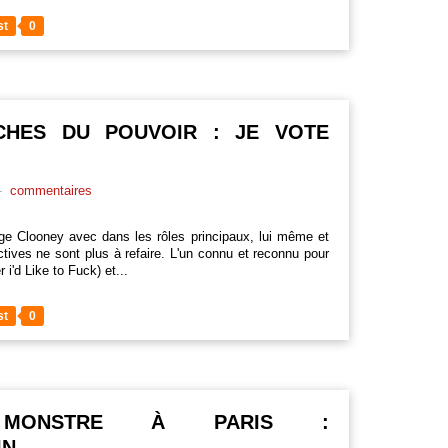
st
0
RCHES DU POUVOIR : JE VOTE
-
commentaires
orge Clooney avec dans les rôles principaux, lui même et
tives ne sont plus à refaire. L'un connu et reconnu pour
 i'd Like to Fuck) et...
st
0
N MONSTRE À PARIS :
IN