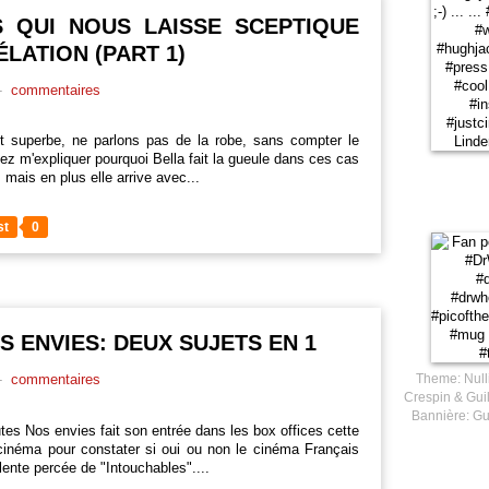
NS QUI NOUS LAISSE SCEPTIQUE
ÉLATION (PART 1)
-
commentaires
 superbe, ne parlons pas de la robe, sans compter le
ez m'expliquer pourquoi Bella fait la gueule dans ces cas
ais en plus elle arrive avec...
st
0
S ENVIES: DEUX SUJETS EN 1
-
commentaires
Theme: Null
Crespin & Guil
Bannière: Gu
tes Nos envies fait son entrée dans les box offices cette
inéma pour constater si oui ou non le cinéma Français
llente percée de "Intouchables"....