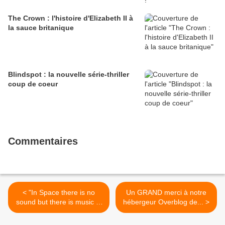
The Crown : l'histoire d'Elizabeth II à
la sauce britanique
Blindspot : la nouvelle série-thriller
coup de coeur
Commentaires
< "In Space there is no
Un GRAND merci à notre
sound but there is music in
hébergeur Overblog de... >
films !" Alfonso Cuaròn !
#gravity #justcinema