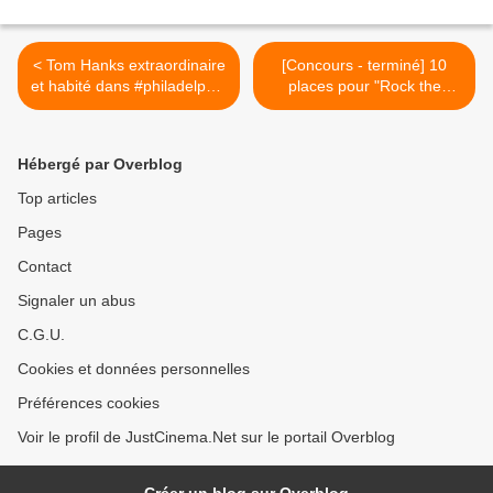
< Tom Hanks extraordinaire
[Concours - terminé] 10
et habité dans #philadelphia
places pour "Rock the
: passage de la Callas !
Casbah" >
#justcinema
Hébergé par Overblog
Top articles
Pages
Contact
Signaler un abus
C.G.U.
Cookies et données personnelles
Préférences cookies
Voir le profil de JustCinema.Net sur le portail Overblog