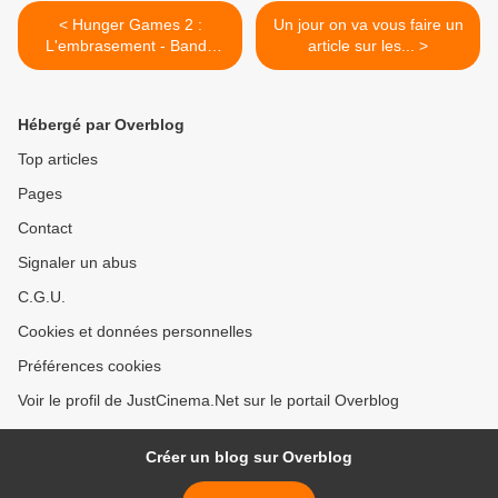
< Hunger Games 2 :
Un jour on va vous faire un
L'embrasement - Bande
article sur les... >
Annonce 2 VOST
Hébergé par Overblog
Top articles
Pages
Contact
Signaler un abus
C.G.U.
Cookies et données personnelles
Préférences cookies
Voir le profil de JustCinema.Net sur le portail Overblog
Créer un blog sur Overblog