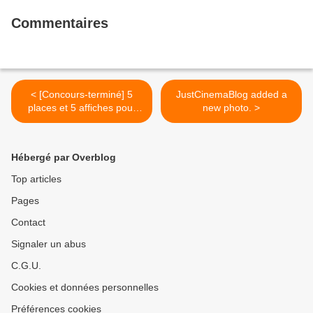
Commentaires
< [Concours-terminé] 5
JustCinemaBlog added a
places et 5 affiches pour
new photo. >
"Infiltré"
Hébergé par Overblog
Top articles
Pages
Contact
Signaler un abus
C.G.U.
Cookies et données personnelles
Préférences cookies