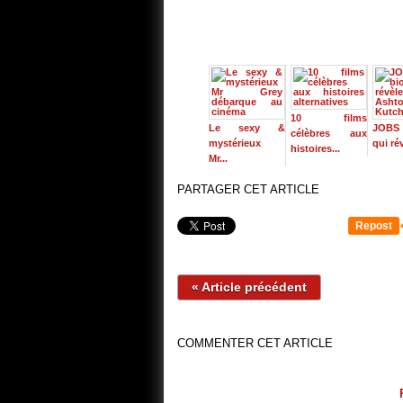
10 films
Le sexy &
JOBS :
célèbres aux
mystérieux
qui rév
histoires...
Mr...
PARTAGER CET ARTICLE
Repost
« Article précédent
COMMENTER CET ARTICLE