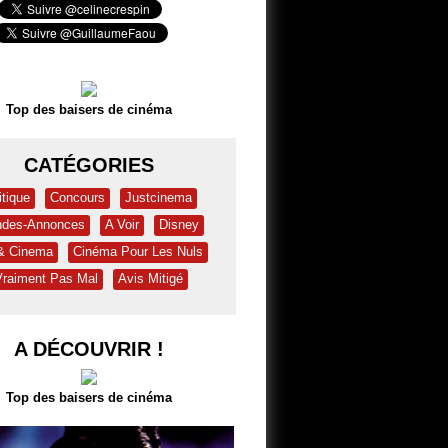
Top des baisers de cinéma
CATÉGORIES
itique
Concours
Justcinema
des-Annonces
A Voir
Disney
 & Cinema
Cinéma Pour Les Nuls
Vraiment Pas Mal
Avis Mitigé
A DÉCOUVRIR !
Top des baisers de cinéma