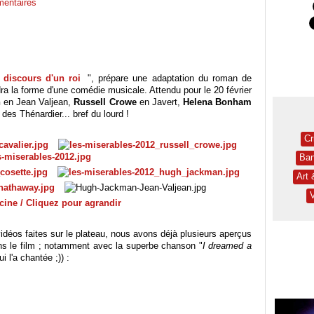
entaires
 discours d'un roi
", prépare une adaptation du roman de
dra la forme d'une comédie musicale. Attendu pour le 20 février
n
en Jean Valjean,
Russell Crowe
en Javert,
Helena Bonham
 des Thénardier... bref du lourd !
Cr
Ban
Art
cine / Cliquez pour agrandir
 vidéos faites sur le plateau, nous avons déjà plusieurs aperçus
ns le film ; notamment avec la superbe chanson "
I dreamed a
i l'a chantée ;)) :