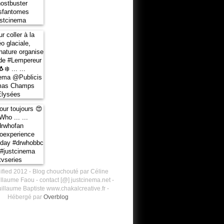
ified 2012 - Blog chouchouté par Céline
llaume Faou - contact [@] justcinema.net -
illaume Baptiste www.chakalcreative.fr -
Hébergé par
Overblog