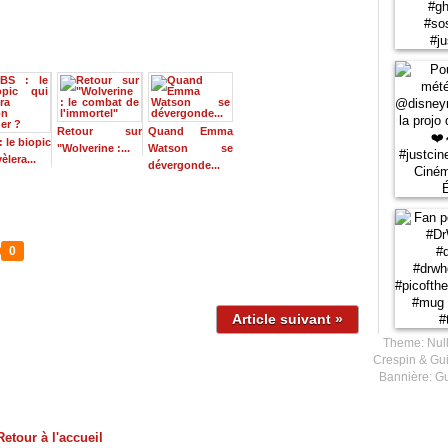
Retour sur
Quand Emma
 le biopic
"Wolverine :...
Watson se
èlera...
dévergonde...
0
Article suivant »
Theme: Null
Crespin & Gui
Bannière: Gu
Retour à l'accueil