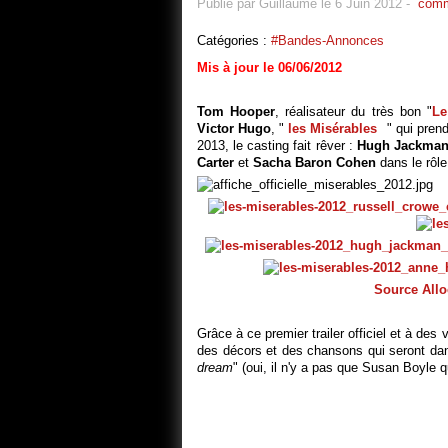
Publié par Guillaume le 6 Juin 2012
-
comm
Catégories :
#Bandes-Annonces
Mis à jour le 06/06/2012
Tom Hooper
, réalisateur du très bon "
Le
Victor Hugo
, "
les Misérables
" qui pren
2013, le casting fait rêver :
Hugh Jackma
Carter
et
Sacha Baron Cohen
dans le rôle
Source Allo
Grâce à ce premier trailer officiel et à des
des décors et des chansons qui seront da
dream
" (oui, il n'y a pas que Susan Boyle qu