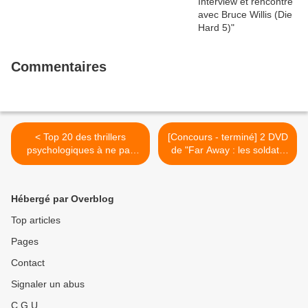
Commentaires
< Top 20 des thrillers
[Concours - terminé] 2 DVD
psychologiques à ne pas
de "Far Away : les soldats
manquer [part 1]
de l'espoir" à gagner >
Hébergé par Overblog
Top articles
Pages
Contact
Signaler un abus
C.G.U.