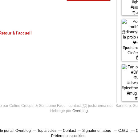
Retour à l'accueil
 par Céline Crespin & Guillaume Faou - contact [@] justcinema.net - Bannière: Gu
Hébergé par
Overblog
le portail Overblog
Top articles
Contact
Signaler un abus
C.G.U.
C
Préférences cookies