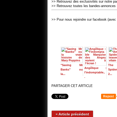
>> Retrouvez des exclusivités sur notre p
>> Retrouvez toutes les bandes-annonces 
>> Pour nous rejoindre sur facebook (avec 
"Saving Mr
The 
Angélique :
Banks" ou
Spide
l'indomptable..
la...
2...
.
PARTAGER CET ARTICLE
Repost
« Article précédent