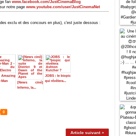
age fan
www.facebook.com/JustCinemaBlog
sur notre page
www.youtube.com/user/JustCinemaNet
des exclu et des concours en plus), c'est juste dessous :
Amazing
JOBS : le biopic
r-Man
qui révèlera...
[News ciné]
Inferno, la...
0
Article suivant »