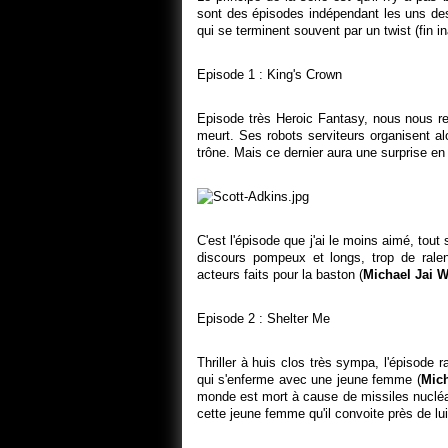
sont des épisodes indépendant les uns des
qui se terminent souvent par un twist (fin i
Episode 1 : King's Crown
Episode très Heroic Fantasy, nous nous re
meurt. Ses robots serviteurs organisent al
trône. Mais ce dernier aura une surprise en
C'est l'épisode que j'ai le moins aimé, tout
discours pompeux et longs, trop de rale
acteurs faits pour la baston (
Michael Jai W
Episode 2 : Shelter Me
Thriller à huis clos très sympa, l'épisode 
qui s'enferme avec une jeune femme (
Mich
monde est mort à cause de missiles nucléa
cette jeune femme qu'il convoite près de lui