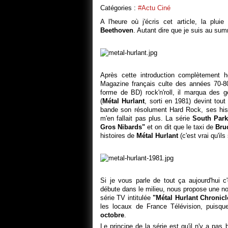
Catégories :
#actu Ciné
A l'heure où j'écris cet article, la pl
Beethoven
. Autant dire que je suis au s
Après cette introduction complètement 
Magazine français culte des années 70-80
forme de BD) rock'n'roll, il marqua des 
(
Métal Hurlant
, sorti en 1981) devint to
bande son résolument Hard Rock, ses histo
m'en fallait pas plus. La série
South Par
Gros Nibards"
et on dit que le taxi de
Bru
histoires de
Métal Hurlant
(c'est vrai qu'ils
Si je vous parle de tout ça aujourd'hui 
débute dans le milieu, nous propose une n
série TV intitulée
"Métal Hurlant Chronicl
les locaux de France Télévision, puisqu
octobre
.
Le principe de la série est qu'il n'y a pa