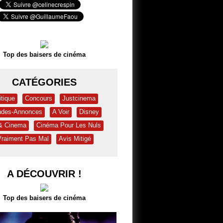
Top des baisers de cinéma
CATÉGORIES
itique
Concours
Justcinema
des-Annonces
A Voir
Disney
 & Cinema
Cinéma Pour Les Nuls
Vraiment Pas Mal
Avis Mitigé
A DÉCOUVRIR !
Top des baisers de cinéma