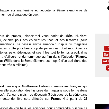
uie frappe sur ma fenêtre et j'écoute la 9ème symphonie de
ummum du dramatique épique.
hors de propos, laissez-moi vous parler de
Métal Hurlant
.
, célèbre pour ses couvertures "hot" et ses histoires (sous
générations. Le dessin animé américain inspiré du magazine
Cr
ut aussi culte pour beaucoup de personnes, dont moi. Avec sa
ires psychédéliques et ses filles tout le temps à poil, il ne
Ban
k
a d'ailleurs rendu hommage au film dans l'épisode
"Planète
ce Willis
dans le 5ème élément est inspiré d'un taxi d'une des
Art
 sont très similaires).
c'est parce que
Guillaume Lubrano
, réalisateur français qui
ouvelle adaptation des histoires du magazine sous forme d'une
es".
J'ai eu le plaisir de découvrir 3 épisodes de la série dans
e cette dernière sera diffusée sur
France 4
à partir du
27
s besoin de voir tous les épisodes pour comprendre puisque ce