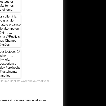
illaume Baptiste www.chakalcreative.fr -
ookies et données personnelles