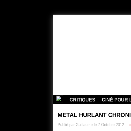
CRITIQUES
CINÉ POUR 
METAL HURLANT CHRON
Publié par Guillaume le 7 Octobre 2012
-
c