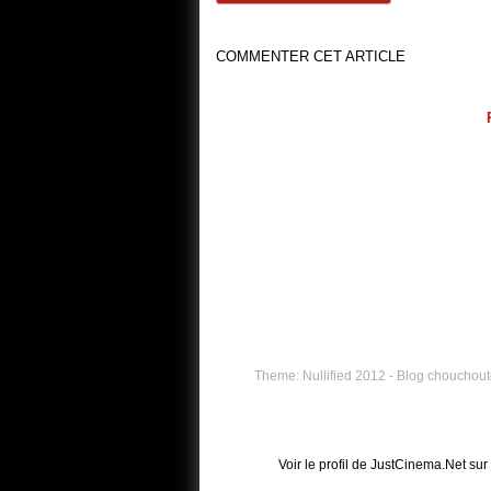
COMMENTER CET ARTICLE
Theme: Nullified 2012 - Blog chouchouté
Voir le profil de
JustCinema.Net
sur 