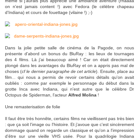
même si j'aurais plus apprécié une ambiance aventure (rhaaaa
on n'est jamais content !) avec Fedora (le célèbre chapeau
d'Indiana) et cours de fouettage (vilaine !) ;-)
Dans la jolie petite salle de cinéma de la Pagode, on nous
présente d'abord un bonus du BluRay : les lieux de tournages
des 4 films. Là j'ai beaucoup aimé ! Car on était directement
plongé dans les avantages du BluRay et on a appris pas mal de
choses (
cf le dernier paragraphe de cet article
). Ensuite, place au
film... qui nous a permis de revoir certains détails qu'on avait
oubliés : comme par exemple le personnage du début dans la
grotte Inca avec Indiana, qui n'est autre que le célèbre Dr
Octopus de Spiderman, l'acteur
Alfred Molina
!
Une remasterisation de folie
Il faut être très honnête, certains films ne vieillissent pas très bien
: que ça soit l'image ou l'histoire. Et j'avoue que c'est sincèrement
dommage quand on regarde un classique et qu'on a l'impression
d'être sur une vieille VHS usée. Pour la quadrilogie Indiana