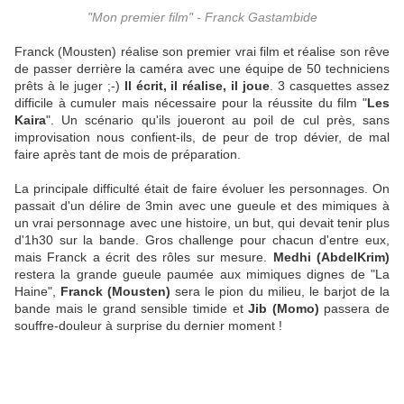
"Mon premier film" - Franck Gastambide
Franck (Mousten) réalise son premier vrai film et réalise son rêve
de passer derrière la caméra avec une équipe de 50 techniciens
prêts à le juger ;-)
Il écrit, il réalise, il joue
. 3 casquettes assez
difficile à cumuler mais nécessaire pour la réussite du film "
Les
Kaira
". Un scénario qu'ils joueront au poil de cul près, sans
improvisation nous confient-ils, de peur de trop dévier, de mal
faire après tant de mois de préparation.
La principale difficulté était de faire évoluer les personnages. On
passait d'un délire de 3min avec une gueule et des mimiques à
un vrai personnage avec une histoire, un but, qui devait tenir plus
d'1h30 sur la bande. Gros challenge pour chacun d'entre eux,
mais Franck a écrit des rôles sur mesure.
Medhi (AbdelKrim)
restera la grande gueule paumée aux mimiques dignes de "La
Haine",
Franck (Mousten)
sera le pion du milieu, le barjot de la
bande mais le grand sensible timide et
Jib (Momo)
passera de
souffre-douleur à surprise du dernier moment !