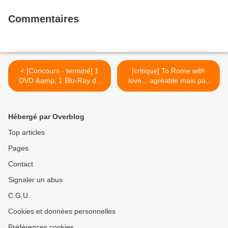
Commentaires
< [Concours - terminé] 1
[critique] To Rome with
DVD &amp; 1 Blu-Ray du
love... agréable mais pas
film "The Incident"
plus ! >
Hébergé par Overblog
Top articles
Pages
Contact
Signaler un abus
C.G.U.
Cookies et données personnelles
Préférences cookies