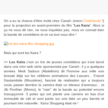
On a eu la chance d'être invité chez Canal+ (merci
Cinefriends
!)
pour la projection en avant-première du film "
Les Kaira
". Alors si
ça ne vous dit rien, ne vous inquiétez pas, nous on connait bien
la bande de comédiens et on va tout vous dire !
Mais qui sont les Kaira ?
>>
Les Kaïra
c'est un trio de jeunes comédiens qui s'est lancé
dans une mini web série sponsorisée par Canal+, il y a quelques
années. Medi Sadoun (Abdelkrim) dit l'homme aux mille voix
bossait déjà sur les célèbres animations des Lascars... Franck
Gastambide (Moustène), fasciné de réalisation qui a toujours
voulu passer derrière la caméra était un éleveur d'animaux... et
Jib Pocthier (Momo), le "nain" de la bande au potentiel encore
insoupçonné. 3 potes qui ont planté une caméra en bas d'un
immeuble de cité et sont partis sur une idée un peu barrée et
pourtant très naturelle : Kaïra Shopping était né !