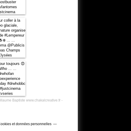
illaume Baptiste www.chakalcreative.fr -
ookies et données personnelles