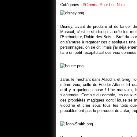
Catégories :
#Cinéma Pour Les Nuls
Disney, avant de produire et de lancer
Musical, c'est le studio qui a crée les me
l'Enchanteur, Robin des Bois... Bref du lo
on s'amuse à regarder ces classiques une n
personnages, on se dit "mais j'ai déjà enten
faire un petit récapitulatif des voix connue
Jafar, le méchant dans Aladdin, et Greg Ho
même voix, celle de Féodor Atkine. Et qu
qu'il y a quelque chose ! L’air mauvais, l
s’entendre. Comble du comble, les deux zi
des propriétés magiques dont House se mo
vicodine et crier sous tous les toits qu
probablement pas le perroquet de Jafar, tro