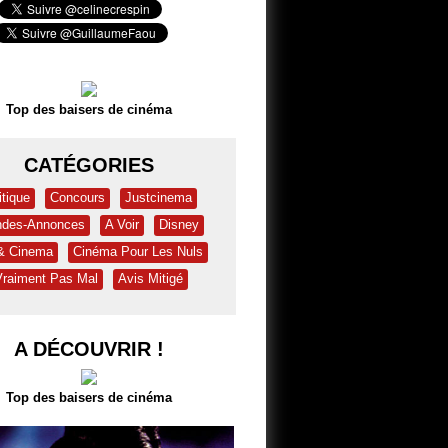
Top des baisers de cinéma
CATÉGORIES
itique
Concours
Justcinema
des-Annonces
A Voir
Disney
 & Cinema
Cinéma Pour Les Nuls
Vraiment Pas Mal
Avis Mitigé
A DÉCOUVRIR !
Top des baisers de cinéma