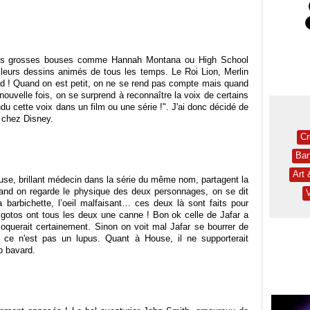
 des grosses bouses comme Hannah Montana ou High School
illeurs dessins animés de tous les temps. Le Roi Lion, Merlin
urd ! Quand on est petit, on ne se rend pas compte mais quand
ouvelle fois, on se surprend à reconnaître la voix de certains
du cette voix dans un film ou une série !". J'ai donc décidé de
s chez Disney.
Cr
Ban
Art
use, brillant médecin dans la série du même nom, partagent la
and on regarde le physique des deux personnages, on se dit
a barbichette, l’oeil malfaisant… ces deux là sont faits pour
gotos ont tous les deux une canne ! Bon ok celle de Jafar a
querait certainement. Sinon on voit mal Jafar se bourrer de
e ce n'est pas un lupus. Quant à House, il ne supporterait
p bavard.