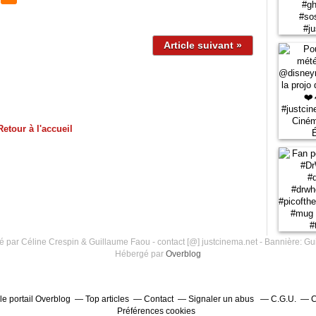
Article suivant »
Retour à l'accueil
 par Céline Crespin & Guillaume Faou - contact [@] justcinema.net - Bannière: Gu
Hébergé par
Overblog
le portail Overblog
Top articles
Contact
Signaler un abus
C.G.U.
C
Préférences cookies