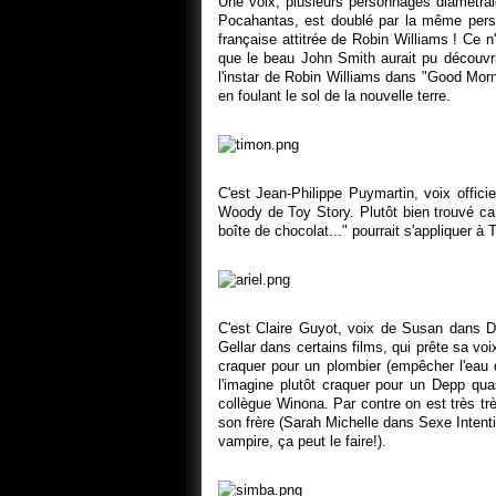
Une voix, plusieurs personnages diamétra
Pocahantas, est doublé par la même perso
française attitrée de Robin Williams ! Ce
que le beau John Smith aurait pu découvrir
l'instar de Robin Williams dans "Good M
en foulant le sol de la nouvelle terre.
C'est Jean-Philippe Puymartin, voix offic
Woody de Toy Story. Plutôt bien trouvé ca
boîte de chocolat..." pourrait s'appliquer 
C'est Claire Guyot, voix de Susan dans 
Gellar dans certains films, qui prête sa voi
craquer pour un plombier (empêcher l'eau 
l'imagine plutôt craquer pour un Depp q
collègue Winona. Par contre on est très trè
son frère (Sarah Michelle dans Sexe Intent
vampire, ça peut le faire!).