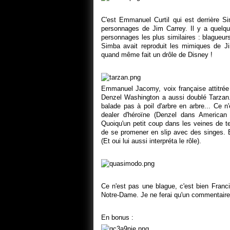
C'est Emmanuel Curtil qui est derrière S
personnages de Jim Carrey. Il y a quelqu
personnages les plus similaires : blagueurs
Simba avait reproduit les mimiques de Ji
quand même fait un drôle de Disney !
Emmanuel Jacomy, voix française attitré
Denzel Washington a aussi doublé Tarzan
balade pas à poil d'arbre en arbre... Ce 
dealer d'héroïne (Denzel dans American 
Quoiqu'un petit coup dans les veines de 
de se promener en slip avec des singes. E
(Et oui lui aussi interpréta le rôle).
Ce n'est pas une blague, c'est bien Fran
Notre-Dame. Je ne ferai qu'un commentaire :
En bonus :