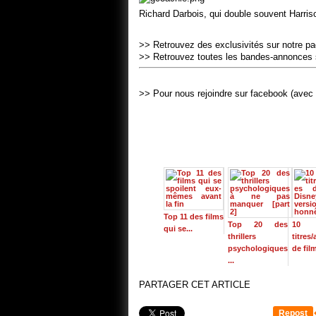
Richard Darbois, qui double souvent Harris
>> Retrouvez des exclusivités sur notre p
>> Retrouvez toutes les bandes-annonces 
>> Pour nous rejoindre sur facebook (avec 
Top 11 des films
Top 20 des
10
qui se...
thrillers
titres/
psychologiques
de film
...
PARTAGER CET ARTICLE
Repost