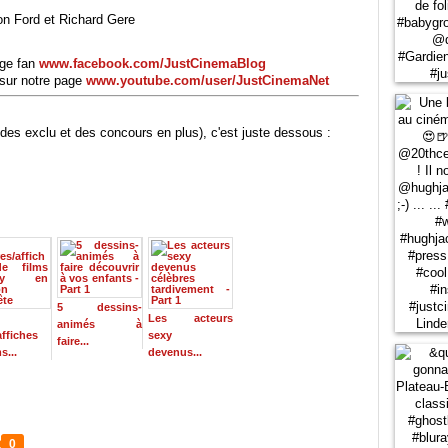
on Ford et Richard Gere
age fan
www.facebook.com/JustCinemaBlog
sur notre page
www.youtube.com/user/JustCinemaNet
des exclu et des concours en plus), c'est juste dessous :
5 dessins-
Les acteurs
animés à
affiches
sexy
faire...
s...
devenus...
0