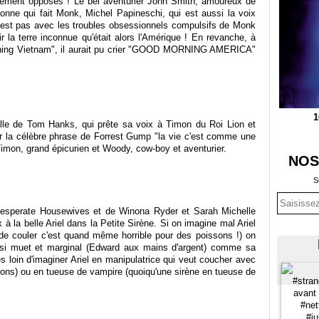
lement opposés ! Le bel aventurier John Smith, amoureux de
nne qui fait Monk, Michel Papineschi, qui est aussi la voix
 n'est pas avec les troubles obsessionnels compulsifs de Monk
 la terre inconnue qu'était alors l'Amérique ! En revanche, à
orning Vietnam", il aurait pu crier "GOOD MORNING AMERICA"
1
ielle de Tom Hanks, qui prête sa voix à Timon du Roi Lion et
r la célèbre phrase de Forrest Gump "la vie c'est comme une
à Timon, grand épicurien et Woody, cow-boy et aventurier.
NOS
S
Desperate Housewives et de Winona Ryder et Sarah Michelle
x à la belle Ariel dans la Petite Sirène. Si on imagine mal Ariel
de couler c'est quand même horrible pour des poissons !) on
uasi muet et marginal (Edward aux mains d'argent) comme sa
s loin d'imaginer Ariel en manipulatrice qui veut coucher avec
ions) ou en tueuse de vampire (quoiqu'une sirène en tueuse de