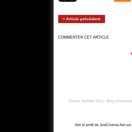
« Article précédent
COMMENTER CET ARTICLE
Theme: Nullified 2012 - Blog chouchouté
Voir le profil de
JustCinema.Net
sur 