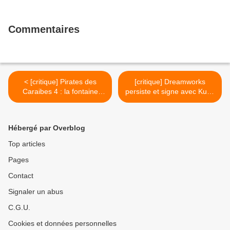
Commentaires
< [critique] Pirates des
[critique] Dreamworks
Caraibes 4 : la fontaine
persiste et signe avec Kung
s'assècherait-elle ?
Fu Panda 2 ! >
Hébergé par Overblog
Top articles
Pages
Contact
Signaler un abus
C.G.U.
Cookies et données personnelles