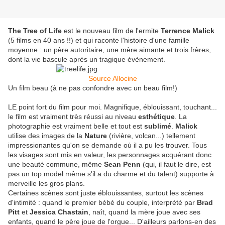
The Tree of Life
est le nouveau film de l'ermite
Terrence Malick
(5 films en 40 ans !!) et qui raconte l'histoire d'une famille
moyenne : un père autoritaire, une mère aimante et trois frères,
dont la vie bascule après un tragique évènement.
Source Allocine
Un film beau (à ne pas confondre avec un beau film!)
LE point fort du film pour moi. Magnifique, éblouissant, touchant...
le film est vraiment très réussi au niveau
esthétique
. La
photographie est vraiment belle et tout est
sublimé
.
Malick
utilise des images de la
Nature
(rivière, volcan...) tellement
impressionantes qu'on se demande où il a pu les trouver. Tous
les visages sont mis en valeur, les personnages acquérant donc
une beauté commune, même
Sean Penn
(qui, il faut le dire, est
pas un top model même s'il a du charme et du talent) supporte à
merveille les gros plans.
Certaines scènes sont juste éblouissantes, surtout les scènes
d'intimité : quand le premier bébé du couple, interprété par
Brad
Pitt
et
Jessica Chastain
, naît, quand la mère joue avec ses
enfants, quand le père joue de l'orgue... D'ailleurs parlons-en des