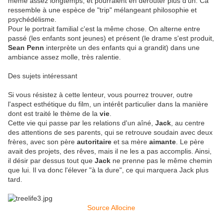
même assez longtemps, et pourraient en dérouter plus d'un. Ca
ressemble à une espèce de "trip" mélangeant philosophie et
psychédélisme.
Pour le portrait familial c'est la même chose. On alterne entre
passé (les enfants sont jeunes) et présent (le drame s'est produit,
Sean Penn
interprète un des enfants qui a grandit) dans une
ambiance assez molle, très ralentie.
Des sujets intéressant
Si vous résistez à cette lenteur, vous pourrez trouver, outre
l'aspect esthétique du film, un intérêt particulier dans la manière
dont est traité le thème de la
vie
.
Cette vie qui passe par les relations d'un aîné,
Jack
, au centre
des attentions de ses parents, qui se retrouve soudain avec deux
frères, avec son père
autoritaire
et sa mère
aimante
. Le père
avait des projets, des rêves, mais il ne les a pas accomplis. Ainsi,
il désir par dessus tout que
Jack
ne prenne pas le même chemin
que lui. Il va donc l'élever "à la dure", ce qui marquera Jack plus
tard.
Source Allocine