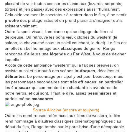
plaisant de voir toutes ces sortes d'animaux (lézards, serpents,
tortues et j'en passe) avec des expressions aussi "humaines".
Cela aide vraiment le spectateur à rentrer dans le film, à se sentir
proche
des protagonistes et on prend plaisir à s'imaginer qu'ils
existent vraiment.
Outre l'aspect visuel, l'ambiance qui se dégage du film est
délicieuse. On retrouve les bons vieux clichés du western (le
saloon, la chevauché sous un soleil couchant, le duel). Le film est
en effet un bel hommage aux
classiques
du genre. Rango
rencontre d'ailleurs une
légende
du Far West, à vous de deviner
laquelle !
A côté de cette ambiance "western" qui a fait ses preuves, on
assiste aussi et surtout à des scènes
loufoques
, décalées et
délirantes
. Le personnage principal y est pour beaucoup, mais
les personnages secondaires sont très
efficaces
, en particulier
les 4
oiseaux
qui commentent en chantant les aventures de
notre héros, et qui sont, il faut le dire, assez
pessimistes
et
parfois même
maccabres
.
Source Allocine (encore et toujours)
Outre les nombreuses références aux films de western, le film
rend hommage à d'autres classiques cinématographiques : au
début du film, Rango tombe sur le pare-brise d'une décapotable