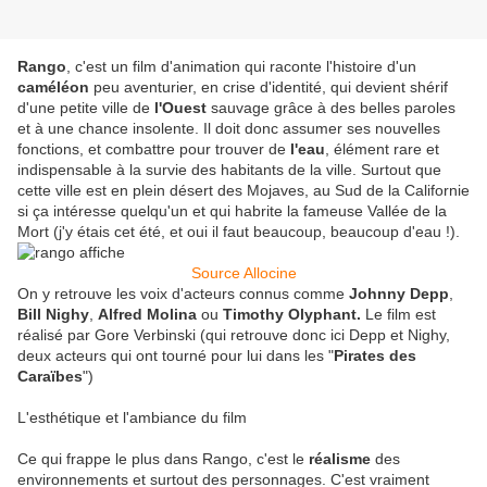
Rango
, c'est un film d'animation qui raconte l'histoire d'un
caméléon
peu aventurier, en crise d'identité, qui devient shérif
d'une petite ville de
l'Ouest
sauvage grâce à des belles paroles
et à une chance insolente. Il doit donc assumer ses nouvelles
fonctions, et combattre pour trouver de
l'eau
, élément rare et
indispensable à la survie des habitants de la ville. Surtout que
cette ville est en plein désert des Mojaves, au Sud de la Californie
si ça intéresse quelqu'un et qui habrite la fameuse Vallée de la
Mort (j'y étais cet été, et oui il faut beaucoup, beaucoup d'eau !).
Source Allocine
On y retrouve les voix d'acteurs connus comme
Johnny Depp
,
Bill Nighy
,
Alfred Molina
ou
Timothy Olyphant.
Le film est
réalisé par Gore Verbinski (qui retrouve donc ici Depp et Nighy,
deux acteurs qui ont tourné pour lui dans les "
Pirates des
Caraïbes
")
L'esthétique et l'ambiance du film
Ce qui frappe le plus dans Rango, c'est le
réalisme
des
environnements et surtout des personnages. C'est vraiment