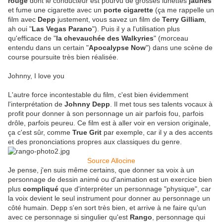
rouge
dont le conducteur est pourvu de grosses lunettes
jaunes
et fume une cigarette avec un
porte cigarette
(ça me rappelle un
film avec
Depp
justement, vous savez un film de
Terry Gilliam
,
ah oui "
Las Vegas Parano
"). Puis il y a l'utilisation plus
qu'efficace de "
la chevauchée des Walkyries
" (morceau
entendu dans un certain "
Apocalypse Now
") dans une scène de
course poursuite très bien réalisée.
Johnny, I love you
L'autre force incontestable du film, c'est bien évidemment
l'interprétation de
Johnny Depp
. Il met tous ses talents vocaux à
profit pour donner à son personnage un air parfois fou, parfois
drôle, parfois peureu. Ce film est à aller voir en version originale,
ça c'est sûr, comme
True Grit
par exemple, car il y a des accents
et des prononciations propres aux classiques du genre.
Source Allocine
Je pense, j'en suis même certains, que donner sa voix à un
personnage de dessin animé ou d'animation est un exercice bien
plus
compliqué
que d'interpréter un personnage "physique", car
la voix devient le seul instrument pour donner au personnage un
côté humain. Depp s'en sort très bien, et arrive à ne faire qu'un
avec ce personnage si singulier qu'est
Rango
, personnage qui