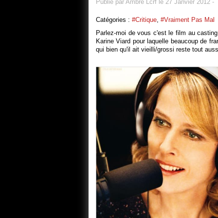
Publié par Ambre Lcrf le 27 Janvier 2012
-
Catégories :
#Critique
,
#vraiment Pas Mal
Parlez-moi de vous c'est le film au casting
Karine Viard pour laquelle beaucoup de fr
qui bien qu'il ait vieilli/grossi reste tout au