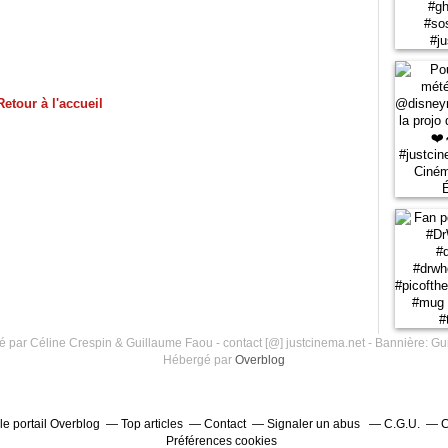
Retour à l'accueil
 par Céline Crespin & Guillaume Faou - contact [@] justcinema.net - Bannière: Gu
Hébergé par
Overblog
le portail Overblog
Top articles
Contact
Signaler un abus
C.G.U.
C
Préférences cookies