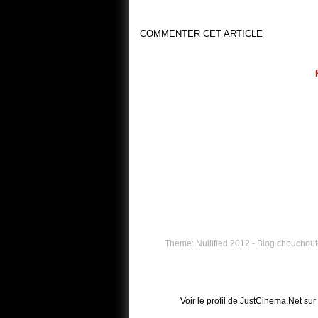
COMMENTER CET ARTICLE
Theme: Nullified 2012 - Blog chouchouté
Voir le profil de
JustCinema.Net
sur 