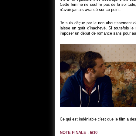
Cette femme ne souffre pas de la solitude,
n'avoir jamais avancé sur ce point.
Je suis déçue par le non aboutissement de
laisse un goût d'inachevé. Si toutefois le
imposer un début de romance sans pour auta
Ce qui est indéniable c'est que le film a de
NOTE FINALE : 6/10