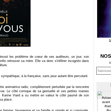
1
NOS
ésout les problème de coeur de ses auditeurs, un jour, son
nfin retrouver sa mère. Elle va donc s'infiltrer incognito dans
S
lture.
t sympathique, à la française, sans pour autant être percutant.
e animatrice radio, complètement perturbée par la rencontre
 vue. Le côté comique de sa gestuelle et ses petites manies
. Karine Viard a su mettre en valeur le côté paumé de son
sa place.
 femme, bourgeoise et sa famille si simple et si conviviale.