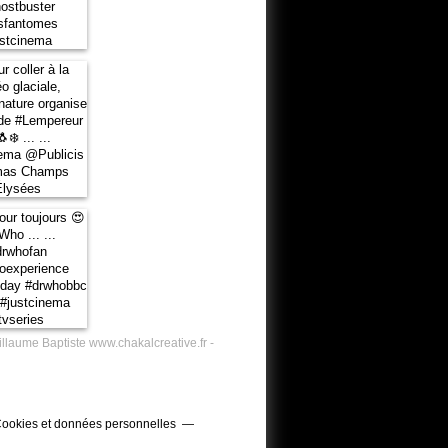
illaume Baptiste www.chakalcreative.fr -
ookies et données personnelles