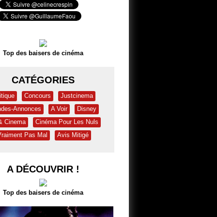
Top des baisers de cinéma
CATÉGORIES
itique
Concours
Justcinema
des-Annonces
A Voir
Disney
 & Cinema
Cinéma Pour Les Nuls
Vraiment Pas Mal
Avis Mitigé
A DÉCOUVRIR !
Top des baisers de cinéma