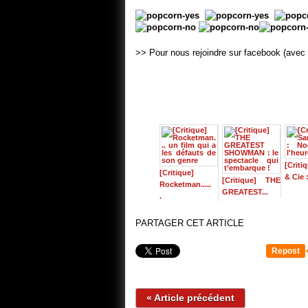
>> Pour nous rejoindre sur facebook (avec 
[Criti
[Critique]
& Cie :
[Critique] THE
Rocketman.....
GREATEST...
.
PARTAGER CET ARTICLE
Repost
« Article précédent