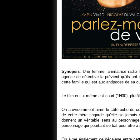
Synopsis
: Une femme, animatrice radio r
agence de détective la prévient qu'ils ont e
cette famille qui est aux antipodes de sa cu
Le film en lui même est court (1H30), plutô
On a évidemment aimé le côté bobo de cett
de cette mère ringarde qu'elle n'a jamais
donnent un véritable sens au personnage
personnage qui pourtant se bat pour être à 
On aime également ce décalage entre cette