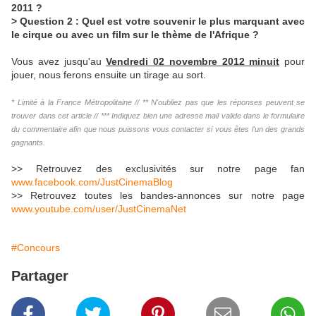
2011 ?
> Question 2 : Quel est votre souvenir le plus marquant avec
le cirque ou avec un film sur le thème de l'Afrique ?
Vous avez jusqu'au
Vendredi 02 novembre 2012 minuit
pour
jouer, nous ferons ensuite un tirage au sort.
* Limité à la France Métropolitaine // ** N'oubliez pas que les réponses peuvent se
trouver dans cet article // *** Indiquez bien une adresse mail valide dans le formulaire
du commentaire afin que nous puissons vous contacter si vous êtes l'un des grands
gagnants.
>> Retrouvez des exclusivités sur notre page fan
www.facebook.com/JustCinemaBlog
>> Retrouvez toutes les bandes-annonces sur notre page
www.youtube.com/user/JustCinemaNet
#Concours
Partager