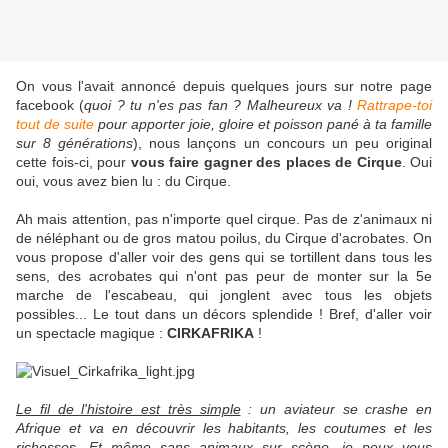
On vous l'avait annoncé depuis quelques jours sur notre page
facebook (
quoi ? tu n'es pas fan ? Malheureux va !
Rattrape-toi
tout de suite
pour apporter joie, gloire et poisson pané à ta famille
sur 8 générations
), nous lançons un concours un peu original
cette fois-ci, pour
vous faire gagner des places de Cirque
. Oui
oui, vous avez bien lu : du Cirque.
Ah mais attention, pas n'importe quel cirque. Pas de z'animaux ni
de néléphant ou de gros matou poilus, du Cirque d'acrobates. On
vous propose d'aller voir des gens qui se tortillent dans tous les
sens, des acrobates qui n'ont pas peur de monter sur la 5e
marche de l'escabeau, qui jonglent avec tous les objets
possibles... Le tout dans un décors splendide ! Bref, d'aller voir
un spectacle magique :
CIRKAFRIKA
!
Le fil de l'histoire est très simple
: un aviateur se crashe en
Afrique et va en découvrir les habitants, les coutumes et les
richesses. Et même sans animaux sur scène, je peux vous