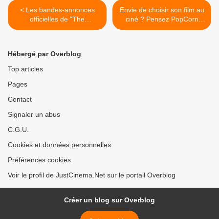
< Les bandes-annonces
Envie de choisir son film au
officielles de "The
ciné ? Pensez PopCorn
Avengers"
Project ! >
Hébergé par Overblog
Top articles
Pages
Contact
Signaler un abus
C.G.U.
Cookies et données personnelles
Préférences cookies
Voir le profil de JustCinema.Net sur le portail Overblog
Créer un blog sur Overblog