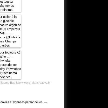
illaume Baptiste www.chakalcreative.fr -
ookies et données personnelles