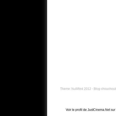
Theme: Nullified 2012 - Blog chouchouté
Voir le profil de
JustCinema.Net
sur 