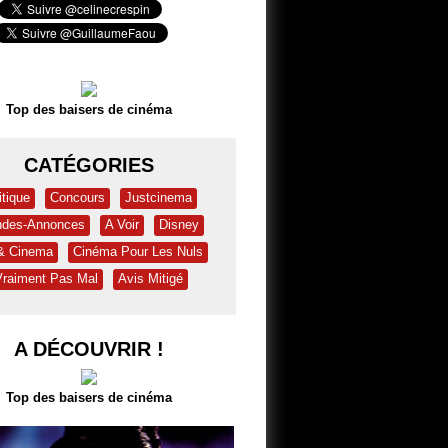
Top des baisers de cinéma
CATÉGORIES
itique
Concours
Justcinema
des-Annonces
A Voir
Disney
 & Cinema
Cinéma Pour Les Nuls
Vraiment Pas Mal
Avis Mitigé
A DÉCOUVRIR !
Top des baisers de cinéma