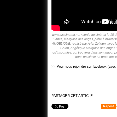
www.justcinema.net / sortie au cinéma le 18 
Sancé, marquise des anges, prête à braver to
ANGELIQUE, réalisé par Ariel Zeitoun, avec 
Golon, Angélique Marquise des Anges "Le
qu'insoumise, qui trouvera dans son amour pour
dans un siècle en proie aux lut
>> Pour nous rejoindre sur facebook (avec 
PARTAGER CET ARTICLE
Repost