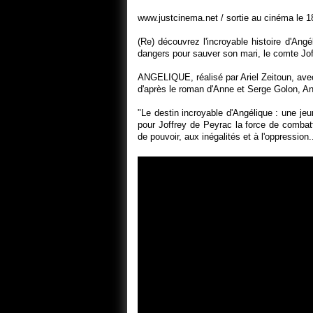
www.justcinema.net / sortie au cinéma le 
(Re) découvrez l'incroyable histoire d'An
dangers pour sauver son mari, le comte Jo
ANGELIQUE, réalisé par Ariel Zeitoun, ave
d'après le roman d'Anne et Serge Golon, A
"Le destin incroyable d'Angélique : une jeu
pour Joffrey de Peyrac la force de combattr
de pouvoir, aux inégalités et à l'oppression.