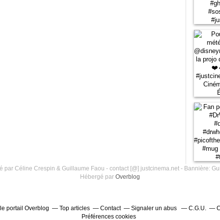
 par Céline Crespin & Guillaume Faou - contact [@] justcinema.net - Bannière: Gu
Hébergé par
Overblog
le portail Overblog
Top articles
Contact
Signaler un abus
C.G.U.
C
Préférences cookies