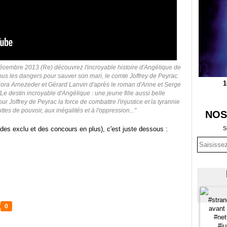
décembre 2013 (Re) découvrez l'incroyable histoire d'Angélique de
us les dangers pour sauver son mari, le comte Joffrey de Peyrac.
1
Nora Arnezeder et Gérard Lanvin d'après le roman d'Anne et Serge
 destin incroyable d'Angélique : une jeune fille aussi belle
 Joffrey de Peyrac la force de combattre l'injustice et la tyrannie
tes de pouvoir, aux inégalités et à l'oppression..."
NOS
des exclu et des concours en plus), c'est juste dessous :
S
0