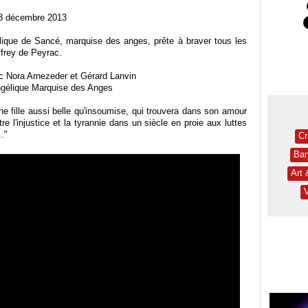
18 décembre 2013
gélique de Sancé, marquise des anges, prête à braver tous les
ffrey de Peyrac.
c Nora Arnezeder et Gérard Lanvin
ngélique Marquise des Anges
ne fille aussi belle qu'insoumise, qui trouvera dans son amour
e l'injustice et la tyrannie dans un siècle en proie aux luttes
.."
Cr
Ban
Art