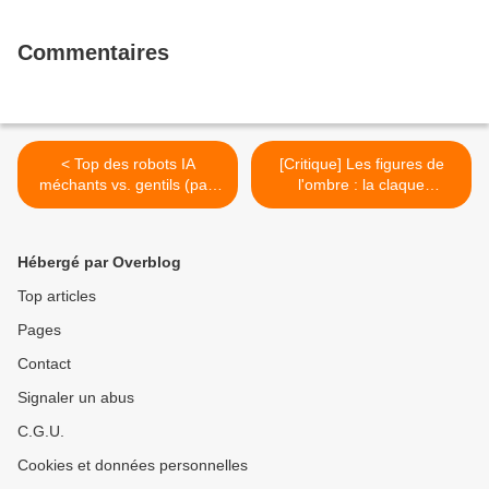
Commentaires
< Top des robots IA
[Critique] Les figures de
méchants vs. gentils (part
l'ombre : la claque
1)
historique ! >
Hébergé par Overblog
Top articles
Pages
Contact
Signaler un abus
C.G.U.
Cookies et données personnelles