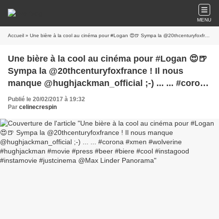
MENU
Accueil
» Une bière à la cool au cinéma pour #Logan 😍🍺 Sympa la @20thcenturyfoxfrance ! Il nous manque @hughjackman_official ;-) ... ... #corona #xmen #wolverine #hughjackman #movie #press #beer #biere #cool #instagood #instamovie #justcinema @Max Linder Panorama
Une bière à la cool au cinéma pour #Logan 😍🍺
Sympa la @20thcenturyfoxfrance ! Il nous
manque @hughjackman_official ;-) ... ... #corona
#xmen #wolverine #hughjackman #movie #press
Publié le 20/02/2017 à 19:32
#beer #biere #cool #instagood #instamovie
Par
celinecrespin
#justcinema @Max Linder Panorama