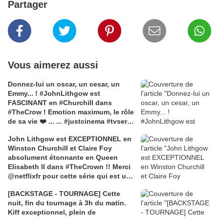
Partager
Vous aimerez aussi
Donnez-lui un oscar, un cesar, un
Emmy... ! #JohnLithgow est
FASCINANT en #Churchill dans
#TheCrow ! Emotion maximum, le rôle
de sa vie ❤️ ... ... #justcinema #tvserie
#tvseries #winstonchurchill #netflix
John Lithgow est EXCEPTIONNEL en
#netflixandchill
Winston Churchill et Claire Foy
absolument étonnante en Queen
Elisabeth II dans #TheCrown !! Merci
@netflixfr pour cette série qui est un
régal sans nom au niveau du casting,
[BACKSTAGE - TOURNAGE] Cette
du jeu, du scénario, de la
nuit, fin du tournage à 3h du matin.
réalisation... RIEN a reprocher !! ... ...
Kiff exceptionnel, plein de
#netflix #netflixandchill #clairefoy