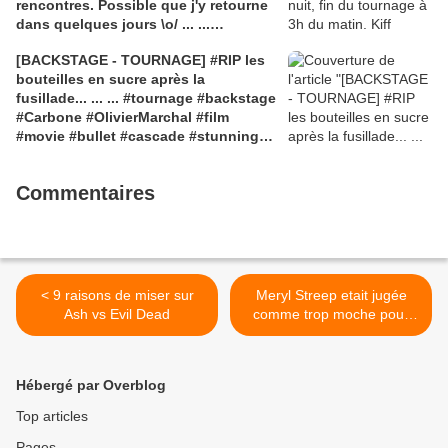
rencontres. Possible que j'y retourne
#johnlithgow #churchill #elisabeth
dans quelques jours \o/ ... ...
#queen #queenelisabeth
#tournage #backstage #Carbone
#buckinghampalace #tvserie
[BACKSTAGE - TOURNAGE] #RIP les
#OlivierMarchal #film #movie
#justcinema
bouteilles en sucre après la
#accessoiriste #justcinema
fusillade... ... ... #tournage #backstage
#Carbone #OlivierMarchal #film
#movie #bullet #cascade #stunning
#accessoiriste #justcinema
Commentaires
< 9 raisons de miser sur
Meryl Streep etait jugée
Ash vs Evil Dead
comme trop moche pour
le... >
Hébergé par Overblog
Top articles
Pages