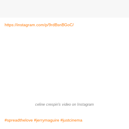
https://instagram.com/p/9rdBsnBGoC/
celine crespin's video on Instagram
#spreadthelove
#jerrymaguire
#justcinema