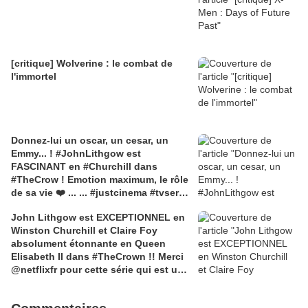
[critique] Wolverine : le combat de
l'immortel
Donnez-lui un oscar, un cesar, un
Emmy... ! #JohnLithgow est
FASCINANT en #Churchill dans
#TheCrow ! Emotion maximum, le rôle
de sa vie ❤️ ... ... #justcinema #tvserie
#tvseries #winstonchurchill #netflix
John Lithgow est EXCEPTIONNEL en
#netflixandchill
Winston Churchill et Claire Foy
absolument étonnante en Queen
Elisabeth II dans #TheCrown !! Merci
@netflixfr pour cette série qui est un
régal sans nom au niveau du casting,
du jeu, du scénario, de la