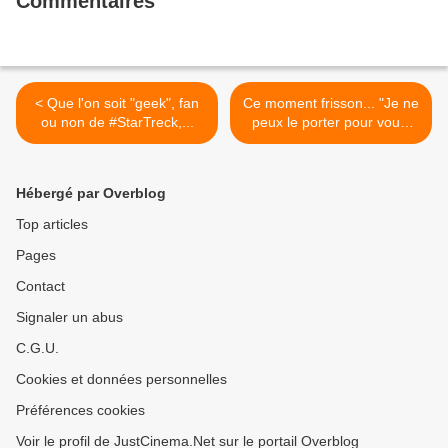
Commentaires
réalisation... RIEN a reprocher !! ... ...
#netflix #netflixandchill #clairefoy
#johnlithgow #churchill #elisabeth
#queen #queenelisabeth
#buckinghampalace #tvserie
#justcinema
< Que l'on soit "geek", fan
Ce moment frisson... "Je ne
ou non de #StarTreck,...
peux le porter pour vous,
mais je peux vous porter
VOUS !" #LOTR #LSDA
#replique #justcinema
Hébergé par Overblog
(dédicace a
@guillaumefaou >
Top articles
Pages
Contact
Signaler un abus
C.G.U.
Cookies et données personnelles
Préférences cookies
Voir le profil de JustCinema.Net sur le portail Overblog