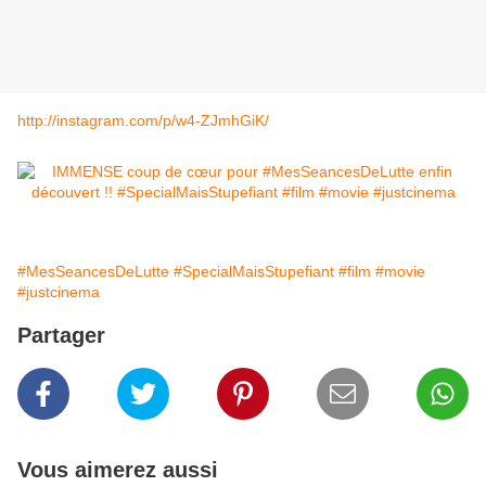
http://instagram.com/p/w4-ZJmhGiK/
#MesSeancesDeLutte
#SpecialMaisStupefiant
#film
#movie
#justcinema
Partager
Vous aimerez aussi