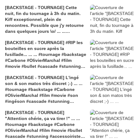
[BACKSTAGE - TOURNAGE] Cette
nuit, fin du tournage à 3h du matin.
Kiff exceptionnel, plein de
rencontres. Possible que j'y retourne
dans quelques jours \o/ ... ...
#tournage #backstage #Carbone
[BACKSTAGE - TOURNAGE] #RIP les
#OlivierMarchal #film #movie
bouteilles en sucre après la
#accessoiriste #justcinema
fusillade... ... ... #tournage #backstage
#Carbone #OlivierMarchal #film
#movie #bullet #cascade #stunning
#accessoiriste #justcinema
[BACKSTAGE - TOURNAGE] L'ingé
son & son matos très discret ;-) ... ...
#tournage #backstage #Carbone
#OlivierMarchal #film #movie #son
#ingéson #cascade #stunning
#accessoiriste #justcinema
[BACKSTAGE - TOURNAGE]
"Attention chérie, ça va tirer !" ... ...
#tournage #backstage #Carbone
#OlivierMarchal #film #movie #bullet
#cascade #stunning #accessoiriste