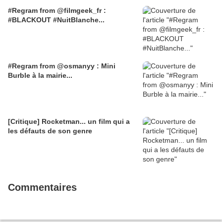
#LauraPrepon #UmaThurman #Netflix
#Regram from @filmgeek_fr :
#justcinema
#BLACKOUT #NuitBlanche...
#Regram from @osmanyy : Mini
Burble à la mairie...
[Critique] Rocketman... un film qui a
les défauts de son genre
Commentaires