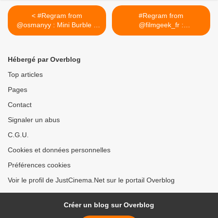
< #Regram from
#Regram from
@osmanyy : Mini Burble à
@filmgeek_fr :
la mairie...
#BLACKOUT
#NuitBlanche... >
Hébergé par Overblog
Top articles
Pages
Contact
Signaler un abus
C.G.U.
Cookies et données personnelles
Préférences cookies
Voir le profil de JustCinema.Net sur le portail Overblog
Créer un blog sur Overblog