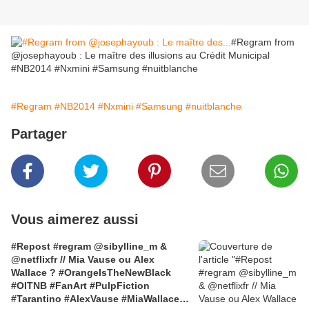
#Regram from
@josephayoub : Le maître des illusions au Crédit Municipal
#NB2014 #Nxmini #Samsung #nuitblanche
#Regram
#NB2014
#Nxmini
#Samsung
#nuitblanche
Partager
Vous aimerez aussi
#Repost #regram @sibylline_m &
@netflixfr // Mia Vause ou Alex
Wallace ? #OrangeIsTheNewBlack
#OITNB #FanArt #PulpFiction
#Tarantino #AlexVause #MiaWallace