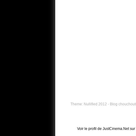
Theme: Nullified 2012 - Blog chouchouté
Voir le profil de
JustCinema.Net
sur 