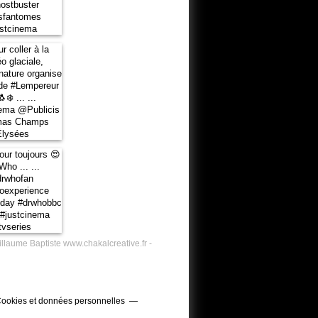
illaume Baptiste www.chakalcreative.fr -
ookies et données personnelles