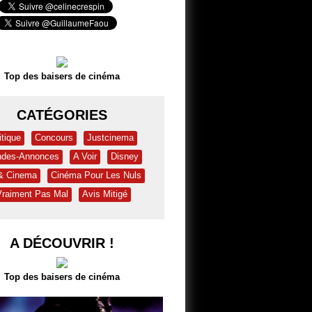
Top des baisers de cinéma
CATÉGORIES
itique
Concours
Justcinema
des-Annonces
A Voir
Disney
 & Cinema
Cinéma Pour Les Nuls
Vraiment Pas Mal
Avis Mitigé
A DÉCOUVRIR !
Top des baisers de cinéma