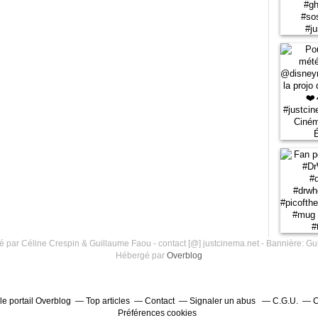
 par Céline Crespin & Guillaume Faou - contact [@] justcinema.net - Bannière: Gu
Hébergé par
Overblog
le portail Overblog
Top articles
Contact
Signaler un abus
C.G.U.
C
Préférences cookies