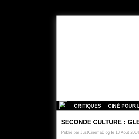
CRITIQUES
CINÉ POUR 
SECONDE CULTURE : GLE
Publié par JustCinemaBlog le 13 Août 2014