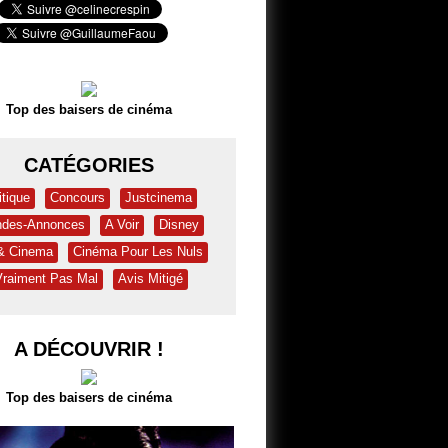
Top des baisers de cinéma
CATÉGORIES
itique
Concours
Justcinema
des-Annonces
A Voir
Disney
 & Cinema
Cinéma Pour Les Nuls
Vraiment Pas Mal
Avis Mitigé
A DÉCOUVRIR !
Top des baisers de cinéma