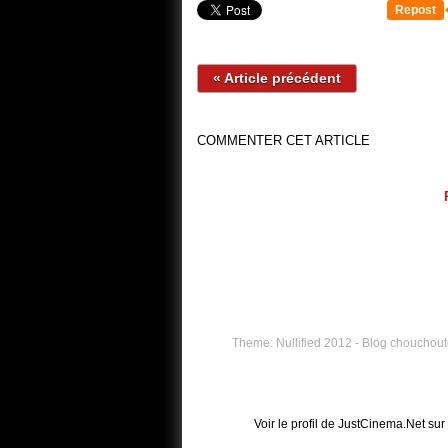
Repost
« Article précédent
COMMENTER CET ARTICLE
Theme: Nullified 2012 - Blog chouchouté
Voir le profil de
JustCinema.Net
sur 