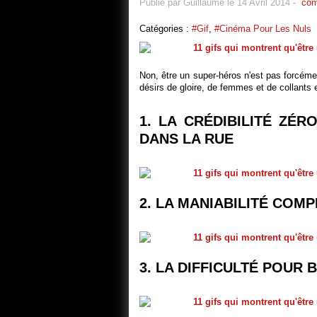
Publié par Guillaume le 14 Avril 2014
-
com
Catégories :
#Gif
,
#Cinéma Pour Les Nuls
Non, être un super-héros n'est pas forcémen
désirs de gloire, de femmes et de collants
1. LA CRÉDIBILITÉ ZÉ
DANS LA RUE
2. LA MANIABILITÉ COM
3. LA DIFFICULTÉ POUR