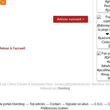
0
Article suivant »
Retour à l'accueil
 par Céline Crespin & Guillaume Faou - contact [@] justcinema.net - Bannière: Gu
Hébergé par
Overblog
le portail Overblog
Top articles
Contact
Signaler un abus
C.G.U.
C
Préférences cookies