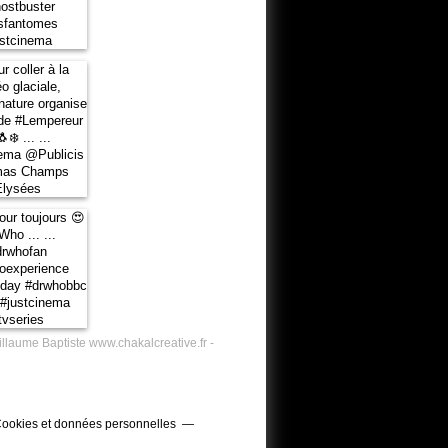
illaume Baptiste www.chakalcreative.fr -
ookies et données personnelles