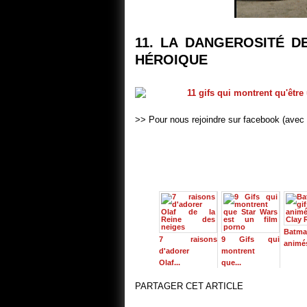
11. LA DANGEROSITÉ DE
HÉROIQUE
>> Pour nous rejoindre sur facebook (avec 
Batma
7 raisons
9 Gifs qui
animés
d'adorer
montrent
Olaf...
que...
PARTAGER CET ARTICLE