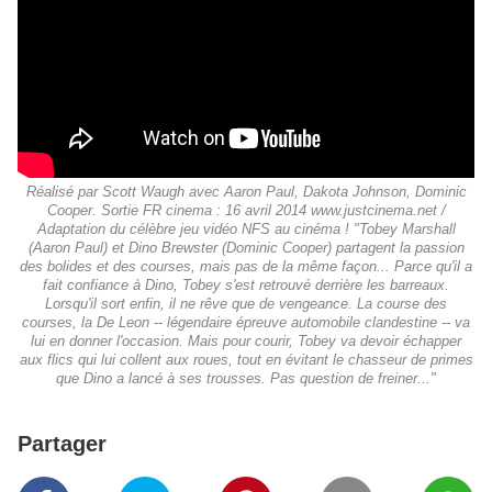
Réalisé par Scott Waugh avec Aaron Paul, Dakota Johnson, Dominic
Cooper. Sortie FR cinema : 16 avril 2014 www.justcinema.net /
Adaptation du célèbre jeu vidéo NFS au cinéma ! "Tobey Marshall
(Aaron Paul) et Dino Brewster (Dominic Cooper) partagent la passion
des bolides et des courses, mais pas de la même façon... Parce qu'il a
fait confiance à Dino, Tobey s'est retrouvé derrière les barreaux.
Lorsqu'il sort enfin, il ne rêve que de vengeance. La course des
courses, la De Leon -- légendaire épreuve automobile clandestine -- va
lui en donner l'occasion. Mais pour courir, Tobey va devoir échapper
aux flics qui lui collent aux roues, tout en évitant le chasseur de primes
que Dino a lancé à ses trousses. Pas question de freiner..."
Partager