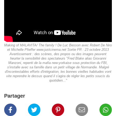
Making of MALAVITA/ The family ! De Luc Besson avec Robert De Niro
et Michelle Pfieffer www.justcinema.net Sortie FR : 23 octobre 2013
Avertissement : des scènes, des propos ou des images peuvent
heurter la sensibilité des spectateurs "Fred Blake alias Giovanni
Manzoni, repenti de la mafia new-yorkaise sous protection du FBI,
s'installe avec sa famille dans un petit village de Normandie. Malgré
d'incontestables efforts d'intégration, les bonnes vieilles habitudes vont
vite reprendre le dessus quand il s'agira de régler les petits soucis du
quotidien..."
Partager