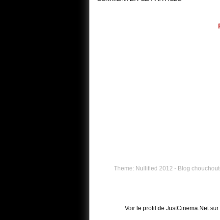
Theme: Nullified 2012 - Blog chouchouté
Voir le profil de
JustCinema.Net
sur 