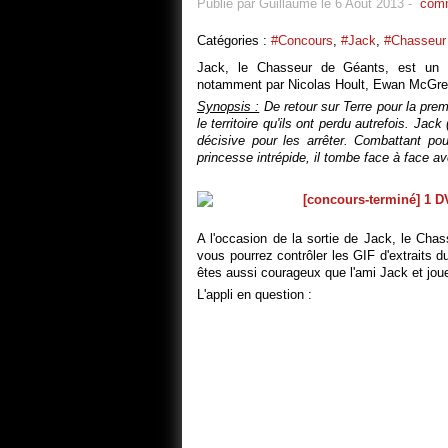
Publié par Guillaume le 6 Août 2013
-
comm
Catégories :
#Concours
,
#Jack
,
#Chasseur
Jack, le Chasseur de Géants, est un 
notamment par Nicolas Hoult, Ewan McGreg
Synopsis :
De retour sur Terre pour la prem
le territoire qu'ils ont perdu autrefois. Ja
décisive pour les arrêter. Combattant po
princesse intrépide, il tombe face à face ave
A l'occasion de la sortie de Jack, le Cha
vous pourrez contrôler les GIF d'extraits d
êtes aussi courageux que l'ami Jack et joue
L'appli en question :