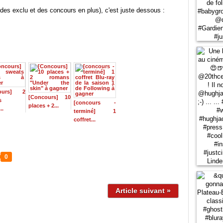
des exclu et des concours en plus), c'est juste dessous :
cours] 2
[Concours] 10
s
[concours -
places + 2...
..
terminé] 1
coffret...
0
Article suivant »