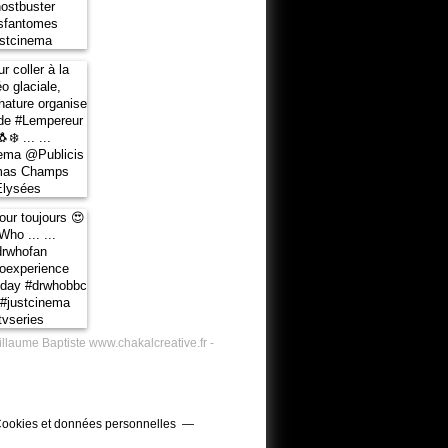
illaume Baptiste www.chakalcreative.fr -
ookies et données personnelles