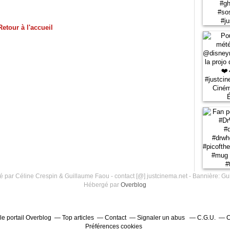
Retour à l'accueil
 par Céline Crespin & Guillaume Faou - contact [@] justcinema.net - Bannière: Gu
Hébergé par
Overblog
le portail Overblog
Top articles
Contact
Signaler un abus
C.G.U.
C
Préférences cookies