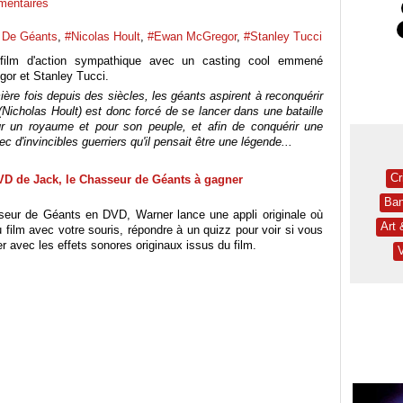
entaires
 De Géants
,
#Nicolas Hoult
,
#Ewan McGregor
,
#Stanley Tucci
film d'action sympathique avec un casting cool emmené
or et Stanley Tucci.
ière fois depuis des siècles, les géants aspirent à reconquérir
ck (Nicholas Hoult) est donc forcé de se lancer dans une bataille
ur un royaume et pour son peuple, et afin de conquérir une
c d'invincibles guerriers qu'il pensait être une légende...
Cr
Ban
sseur de Géants en DVD, Warner lance une appli originale où
Art
u film avec votre souris, répondre à un quizz pour voir si vous
r avec les effets sonores originaux issus du film.