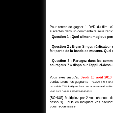
Pour tenter de gagner 1 DVD du film, c'e
suivantes dans un commentaire sous l'artic
- Question 1 : Quel aliment magique pe
- Question 2 : Bryan Singer, réalisateur
fait partie de la bande de mutants. Quel 
- Question 3 : Partagez dans les comme
courageux ? » dispo sur l'appli ci-dessu
Vous avez jusqu'au
Jeudi 15 août 2013
contacterons les gagnants !
* Limité à la Fran
cet article // *** Indiquez bien une adresse mail vali
vous êtes l'un des grands gagnants.
[BONUS] Multipliez par 2 vos chances de 
dessous)... puis en indiquant vos pseudos
vous reconnaisse !