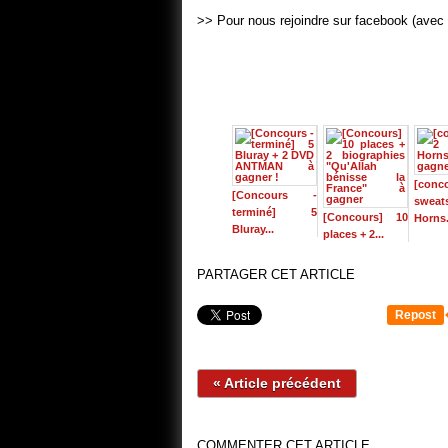
>> Pour nous rejoindre sur facebook (avec 
[con
[Concours -
sweat
terminé] 5
[Concours] 10
Horns.
Bluray...
places + 2...
PARTAGER CET ARTICLE
Repost
« Article précédent
COMMENTER CET ARTICLE