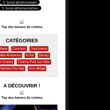
Top des baisers de cinéma
CATÉGORIES
itique
Concours
Justcinema
des-Annonces
A Voir
Disney
 & Cinema
Cinéma Pour Les Nuls
Vraiment Pas Mal
Avis Mitigé
A DÉCOUVRIR !
Top des baisers de cinéma