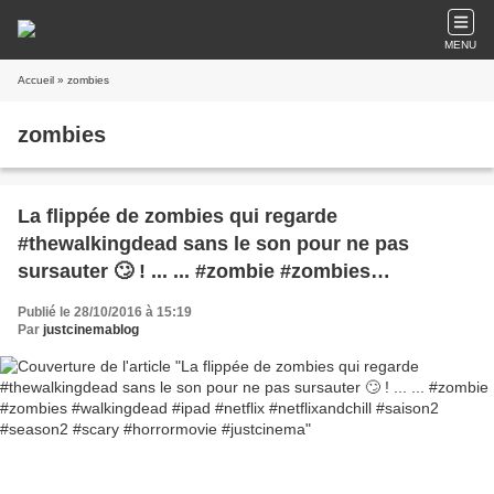
MENU
Accueil
» zombies
zombies
La flippée de zombies qui regarde
#thewalkingdead sans le son pour ne pas
sursauter 🙄 ! ... ... #zombie #zombies
#walkingdead #ipad #netflix #netflixandchill
Publié le 28/10/2016 à 15:19
#saison2 #season2 #scary #horrormovie
Par
justcinemablog
#justcinema