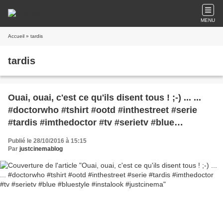
MENU
Accueil
» tardis
tardis
Ouai, ouai, c'est ce qu'ils disent tous ! ;-) ... ...
#doctorwho #tshirt #ootd #inthestreet #serie
#tardis #imthedoctor #tv #serietv #blue
#bluestyle #instalook #justcinema
Publié le 28/10/2016 à 15:15
Par
justcinemablog