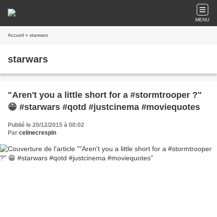
MENU
Accueil
» starwars
starwars
"Aren't you a little short for a #stormtrooper ?"
😁 #starwars #qotd #justcinema #moviequotes
Publié le 20/12/2015 à 00:02
Par
celinecrespin