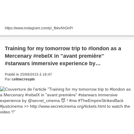
https://www.instagram.com/p/_fbkvAhGnP/
Training for my tomorrow trip to #london as a
Mercenary #rebelX in "avant première"
#starwars immersive experience by
@secret_cinema 😈 ! #nw
Publié le 25/08/2015 à 18:47
#TheEmpireStrikesBack #justcinema >>
Par
celinecrespin
http://www.secretcinema.org/tickets.html to
watch the video !!