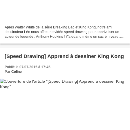
Après Walter White de la série Breaking Bad et King Kong, notre ami
dessinateur Léo nous offre une vidéo speed drawing pour apprivoiser un
acteur de légende : Anthony Hopkins ! Y'a quand même un sacré niveau...
Mais ne desespérez pas, il donne des conseils...
[Speed Drawing] Apprend à dessiner King Kong
Publié le 07/07/2015 à 17:45
Par
Celine