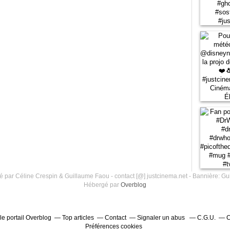
 par Céline Crespin & Guillaume Faou - contact [@] justcinema.net - Bannière: Gu
Hébergé par
Overblog
le portail Overblog
Top articles
Contact
Signaler un abus
C.G.U.
C
Préférences cookies