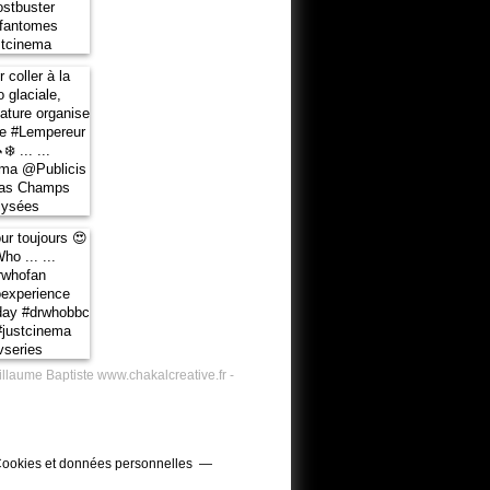
illaume Baptiste www.chakalcreative.fr -
ookies et données personnelles