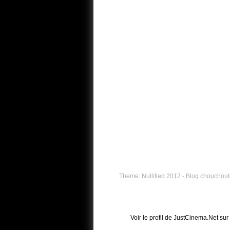
Theme: Nullified 2012 - Blog chouchouté
Voir le profil de
JustCinema.Net
sur 