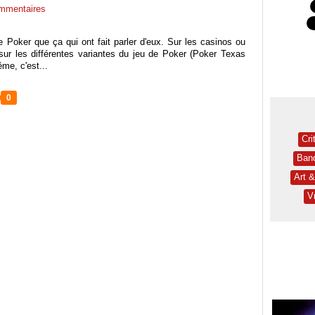
mmentaires
de Poker que ça qui ont fait parler d'eux. Sur les casinos ou
ur les différentes variantes du jeu de Poker (Poker Texas
me, c'est...
0
Cri
Ban
Art 
V