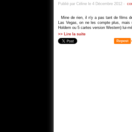
Publié par Céline le 4 Décembre 2012
-
co
Mine de rien, il n'y a pas tant de films 
Las Vegas, on ne les compte plus, mais s
Holdem ou 5 cartes version Western) lui-mê
>> Lire la suite
Repost