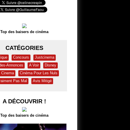
Top des baisers de cinéma
CATÉGORIES
tique
Concours
Justcinema
des-Annonces
A Voir
Disney
& Cinema
Cinéma Pour Les Nuls
raiment Pas Mal
Avis Mitigé
A DÉCOUVRIR !
Top des baisers de cinéma