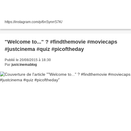
https://instagram.com/p/6nSynrrS7K/
"Welcome to..." ? #findthemovie #moviecaps
#justcinema #quiz #picoftheday
Publié le 20/08/2015 à 18:30
Par
justcinemablog