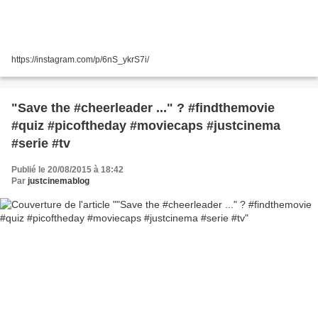
https://instagram.com/p/6nS_ykrS7i/
"Save the #cheerleader ..." ? #findthemovie
#quiz #picoftheday #moviecaps #justcinema
#serie #tv
Publié le 20/08/2015 à 18:42
Par
justcinemablog