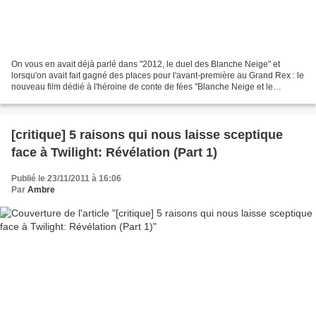
On vous en avait déjà parlé dans "2012, le duel des Blanche Neige" et
lorsqu'on avait fait gagné des places pour l'avant-première au Grand Rex : le
nouveau film dédié à l'héroine de conte de fées "Blanche Neige et le
chasseur" (Snow White and the huntsman)...
[critique] 5 raisons qui nous laisse sceptique
face à Twilight: Révélation (Part 1)
Publié le 23/11/2011 à 16:06
Par
Ambre