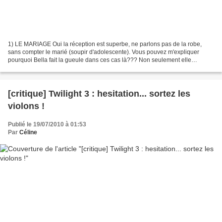
1) LE MARIAGE Oui la réception est superbe, ne parlons pas de la robe,
sans compter le marié (soupir d'adolescente). Vous pouvez m'expliquer
pourquoi Bella fait la gueule dans ces cas là??? Non seulement elle
cauchemarde, mais en plus elle arrive avec...
[critique] Twilight 3 : hesitation... sortez les
violons !
Publié le 19/07/2010 à 01:53
Par
Céline