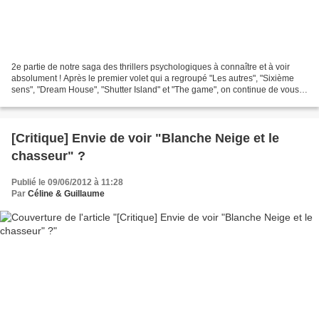
2e partie de notre saga des thrillers psychologiques à connaître et à voir
absolument ! Après le premier volet qui a regroupé "Les autres", "Sixième
sens", "Dream House", "Shutter Island" et "The game", on continue de vous
faire frissonner avec les 5...
[Critique] Envie de voir "Blanche Neige et le
chasseur" ?
Publié le 09/06/2012 à 11:28
Par
Céline & Guillaume