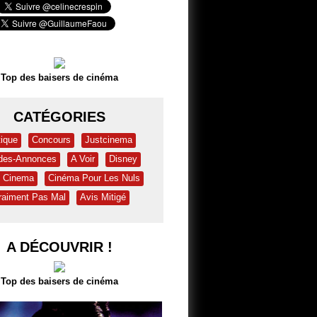
Top des baisers de cinéma
CATÉGORIES
tique
Concours
Justcinema
des-Annonces
A Voir
Disney
& Cinema
Cinéma Pour Les Nuls
raiment Pas Mal
Avis Mitigé
A DÉCOUVRIR !
Top des baisers de cinéma