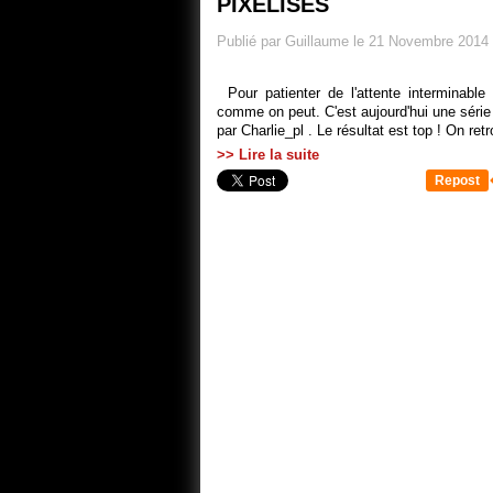
PIXÉLISÉS
Publié par Guillaume le 21 Novembre 2014
Pour patienter de l'attente interminab
comme on peut. C'est aujourd'hui une série
par Charlie_pl . Le résultat est top ! On ret
>> Lire la suite
Repost