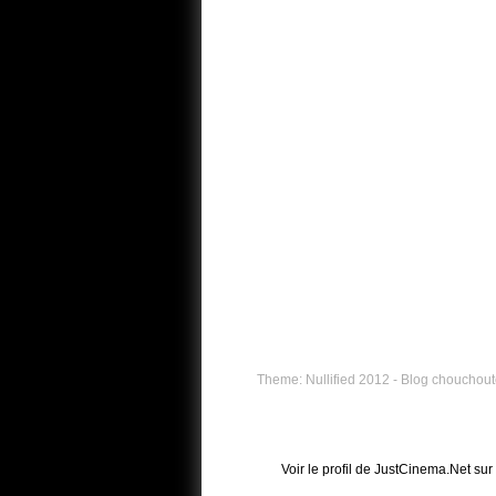
Theme: Nullified 2012 - Blog chouchouté
Voir le profil de
JustCinema.Net
sur 