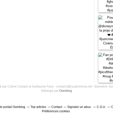
 par Céline Crespin & Guillaume Faou - contact [@] justcinema.net - Bannière: Gu
Hébergé par
Overblog
le portail Overblog
Top articles
Contact
Signaler un abus
C.G.U.
C
Préférences cookies