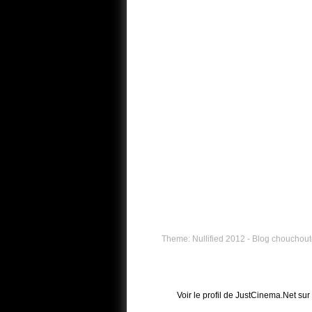
Theme: Nullified 2012 - Blog chouchouté
Voir le profil de
JustCinema.Net
sur 