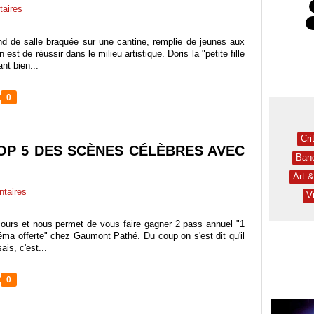
aires
d de salle braquée sur une cantine, remplie de jeunes aux
est de réussir dans le milieu artistique. Doris la "petite fille
t bien...
0
Cri
OP 5 DES SCÈNES CÉLÈBRES AVEC
Ban
Art 
taires
V
ours et nous permet de vous faire gagner 2 pass annuel "1
ma offerte" chez Gaumont Pathé. Du coup on s'est dit qu'il
ais, c'est...
0