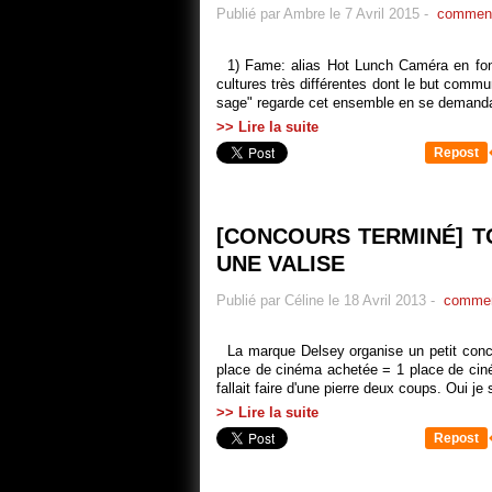
Publié par Ambre le 7 Avril 2015
-
comment
1) Fame: alias Hot Lunch Caméra en fon
cultures très différentes dont le but commun 
sage" regarde cet ensemble en se demandan
>> Lire la suite
Repost
[CONCOURS TERMINÉ] T
UNE VALISE
Publié par Céline le 18 Avril 2013
-
commen
La marque Delsey organise un petit conc
place de cinéma achetée = 1 place de ciné
fallait faire d'une pierre deux coups. Oui je s
>> Lire la suite
Repost