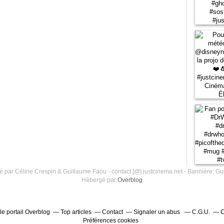
 par Céline Crespin & Guillaume Faou - contact [@] justcinema.net - Bannière: Gu
Hébergé par
Overblog
le portail Overblog
Top articles
Contact
Signaler un abus
C.G.U.
C
Préférences cookies