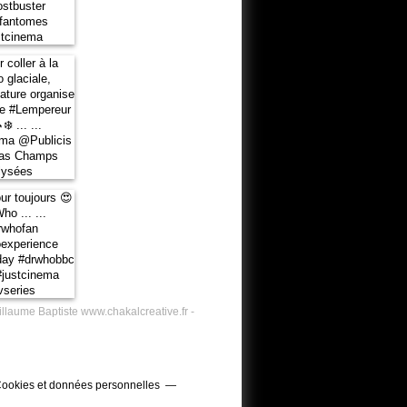
illaume Baptiste www.chakalcreative.fr -
ookies et données personnelles