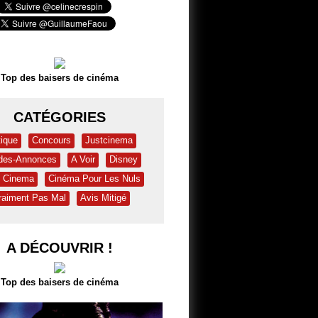
Top des baisers de cinéma
CATÉGORIES
tique
Concours
Justcinema
des-Annonces
A Voir
Disney
& Cinema
Cinéma Pour Les Nuls
raiment Pas Mal
Avis Mitigé
A DÉCOUVRIR !
Top des baisers de cinéma