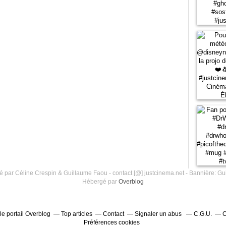
 par Céline Crespin & Guillaume Faou - contact [@] justcinema.net - Bannière: Gu
Hébergé par
Overblog
le portail Overblog
Top articles
Contact
Signaler un abus
C.G.U.
C
Préférences cookies