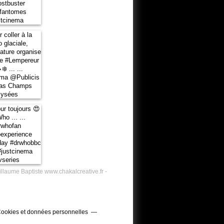
illaume Baptiste www.chakalcreative.fr -
ookies et données personnelles