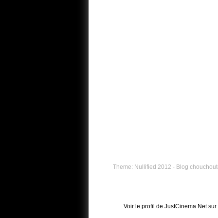
Theme: Nullified 2012 - Blog chouchouté
Voir le profil de
JustCinema.Net
sur 