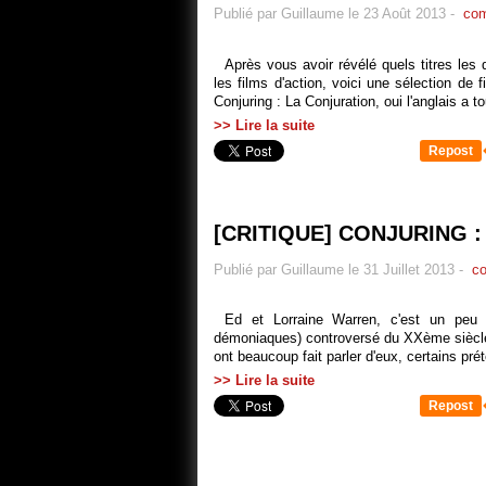
Publié par Guillaume le 23 Août 2013
-
com
Après vous avoir révélé quels titres les
les films d'action, voici une sélection de 
Conjuring : La Conjuration, oui l'anglais a to
>> Lire la suite
Repost
[CRITIQUE] CONJURING 
Publié par Guillaume le 31 Juillet 2013
-
co
Ed et Lorraine Warren, c'est un peu
démoniaques) controversé du XXème siècle. C
ont beaucoup fait parler d'eux, certains pré
>> Lire la suite
Repost