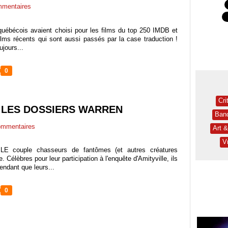
mentaires
 québécois avaient choisi pour les films du top 250 IMDB et
films récents qui sont aussi passés par la case traduction !
ujours...
0
Cri
: LES DOSSIERS WARREN
Ban
mmentaires
Art 
V
 LE couple chasseurs de fantômes (et autres créatures
élèbres pour leur participation à l'enquête d'Amityville, ils
tendant que leurs...
0