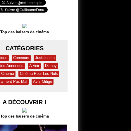
Top des baisers de cinéma
CATÉGORIES
tique
Concours
Justcinema
des-Annonces
A Voir
Disney
& Cinema
Cinéma Pour Les Nuls
raiment Pas Mal
Avis Mitigé
A DÉCOUVRIR !
Top des baisers de cinéma