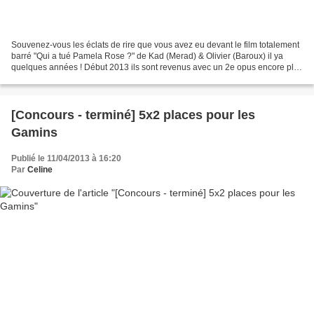
Souvenez-vous les éclats de rire que vous avez eu devant le film totalement
barré "Qui a tué Pamela Rose ?" de Kad (Merad) & Olivier (Baroux) il ya
quelques années ! Début 2013 ils sont revenus avec un 2e opus encore plus
dingue, fidèle à l'humour du...
[Concours - terminé] 5x2 places pour les
Gamins
Publié le 11/04/2013 à 16:20
Par
Celine