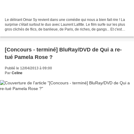
Le délirant Omar Sy revient dans une comédie qui nous a bien fait rire ! La
surprise c'était surtout le duo avec Laurent Lafitte. Le film surfe sur les plus
gros clichés de flics, de banlieue, de Paris, de riches, de gangs... Et c'est
presque ça qui fait...
[Concours - terminé] BluRay/DVD de Qui a re-
tué Pamela Rose ?
Publié le 12/04/2013 à 09:00
Par
Celine