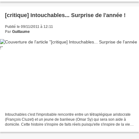
[critique] Intouchables... Surprise de l'année !
Publié le 09/11/2011 à 12:11
Par
Guillaume
Intouchables c'est l'improbable rencontre entre un tétraplégique aristocrate
(François Cluzet) et un jeune de banlieue (Omar Sy) qui sera son aide à
domicile. Cette histoire s'inspire de faits réels puisqu'elle s'inspire de la vie
de Philippe pozzo di...