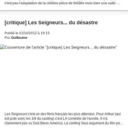
n'est pas l'adaptation de la célèbre pièce de théâtre mais bien une suite.
Synopsis : Chloé (Juliette...
[critique] Les Seigneurs... du désastre
Publié le 03/10/2012 à 10:15
Par
Guillaume
Les Seigneurs c'est un des films français les plus attendus. Pour Arthur (qui
est pote avec les 3/4 du casting) c'est LA comédie de l'année. Il n'a
clairement pas vu God Bless America. Le casting Seul argument du film pour
se faire déplacer les gens,...