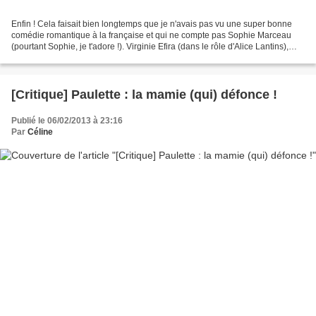
Enfin ! Cela faisait bien longtemps que je n'avais pas vu une super bonne
comédie romantique à la française et qui ne compte pas Sophie Marceau
(pourtant Sophie, je t'adore !). Virginie Efira (dans le rôle d'Alice Lantins),
Pierre Niney (dans le rôle...
[Critique] Paulette : la mamie (qui) défonce !
Publié le 06/02/2013 à 23:16
Par
Céline