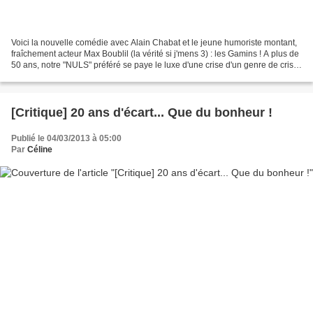
Voici la nouvelle comédie avec Alain Chabat et le jeune humoriste montant,
fraîchement acteur Max Boublil (la vérité si j'mens 3) : les Gamins ! A plus de
50 ans, notre "NULS" préféré se paye le luxe d'une crise d'un genre de crise
de la quarantaine dans...
[Critique] 20 ans d'écart... Que du bonheur !
Publié le 04/03/2013 à 05:00
Par
Céline